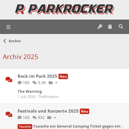
Archiv
Archiv 2025
Rock im Park 2025
Neu
185
3,3K
The Warning
1. Juli 2026
TheEmperor
Festivals und Konzerte 2025
Neu
165
932
Tausche ein General Camping Ticket gegen ein Green Camping Ticket
Tausche