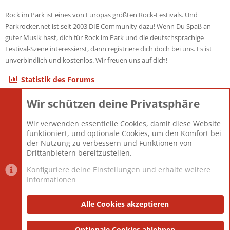
Rock im Park ist eines von Europas größten Rock-Festivals. Und
Parkrocker.net ist seit 2003 DIE Community dazu! Wenn Du Spaß an
guter Musik hast, dich für Rock im Park und die deutschsprachige
Festival-Szene interessierst, dann registriere dich doch bei uns. Es ist
unverbindlich und kostenlos. Wir freuen uns auf dich!
Statistik des Forums
Wir schützen deine Privatsphäre
Themen
22.123
Beiträge
825.708
Wir verwenden essentielle Cookies, damit diese Website
Mitglieder
12.427
funktioniert, und optionale Cookies, um den Komfort bei
Neuestes Mitglied
Berlin
der Nutzung zu verbessern und Funktionen von
Drittanbietern bereitzustellen.
Konfiguriere deine Einstellungen und erhalte weitere
Informationen
Datenschutz-Einstellungen
PR Light
Deutsch [Du]
Nutzungsbedingungen
Alle Cookies akzeptieren
Datenschutzerklärung
Impressum
®
Community platform by XenForo
Optionale Cookies ablehnen
© 2010-2025 XenForo Ltd.
|
Style