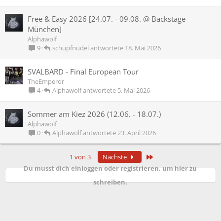
Free & Easy 2026 [24.07. - 09.08. @ Backstage
München]
Alphawolf
schupfnudel
18. Mai 2026
9
SVALBARD - Final European Tour
TheEmperor
Alphawolf
5. Mai 2026
4
Sommer am Kiez 2026 (12.06. - 18.07.)
Alphawolf
Alphawolf
23. April 2026
0
Letzte
1 von 3
Nächste
Du musst dich einloggen oder registrieren, um hier zu
schreiben.