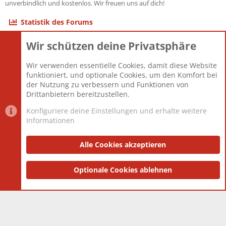
unverbindlich und kostenlos. Wir freuen uns auf dich!
Statistik des Forums
Wir schützen deine Privatsphäre
Themen
22.121
Beiträge
825.694
Wir verwenden essentielle Cookies, damit diese Website
Mitglieder
12.427
funktioniert, und optionale Cookies, um den Komfort bei
Neuestes Mitglied
Berlin
der Nutzung zu verbessern und Funktionen von
Drittanbietern bereitzustellen.
Konfiguriere deine Einstellungen und erhalte weitere
Informationen
Datenschutz-Einstellungen
PR Light
Deutsch [Du]
Nutzungsbedingungen
Alle Cookies akzeptieren
Datenschutzerklärung
Impressum
®
Community platform by XenForo
Optionale Cookies ablehnen
© 2010-2025 XenForo Ltd.
|
Style
and add-ons by ThemeHouse