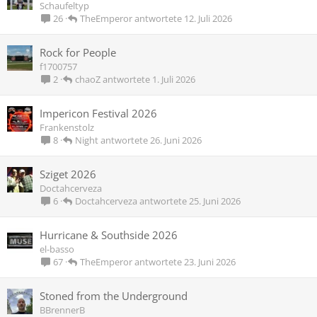
Schaufeltyp
TheEmperor
12. Juli 2026
26
Rock for People
f1700757
chaoZ
1. Juli 2026
2
Impericon Festival 2026
Frankenstolz
Night
26. Juni 2026
8
Sziget 2026
Doctahcerveza
Doctahcerveza
25. Juni 2026
6
Hurricane & Southside 2026
el-basso
TheEmperor
23. Juni 2026
67
Stoned from the Underground
BBrennerB