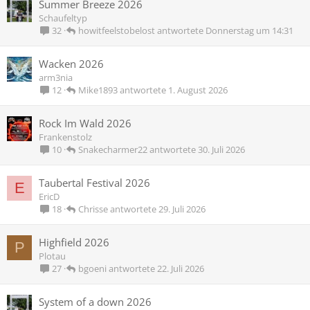
Summer Breeze 2026
Schaufeltyp
howitfeelstobelost
Donnerstag um 14:31
32
Wacken 2026
arm3nia
Mike1893
1. August 2026
12
Rock Im Wald 2026
Frankenstolz
Snakecharmer22
30. Juli 2026
10
Taubertal Festival 2026
E
EricD
Chrisse
29. Juli 2026
18
Highfield 2026
P
Plotau
bgoeni
22. Juli 2026
27
System of a down 2026