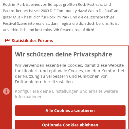
Rock im Park ist eines von Europas größten Rock-Festivals. Und
Parkrocker.net ist seit 2003 DIE Community dazu! Wenn Du Spaß an
guter Musik hast, dich für Rock im Park und die deutschsprachige
Festival-Szene interessierst, dann registriere dich doch bei uns. Es ist
unverbindlich und kostenlos. Wir freuen uns auf dich!
Statistik des Forums
Wir schützen deine Privatsphäre
Themen
22.121
Beiträge
825.675
Wir verwenden essentielle Cookies, damit diese Website
Mitglieder
12.425
funktioniert, und optionale Cookies, um den Komfort bei
Neuestes Mitglied
Toddster85
der Nutzung zu verbessern und Funktionen von
Drittanbietern bereitzustellen.
Konfiguriere deine Einstellungen und erhalte weitere
Informationen
Datenschutz-Einstellungen
PR Light
Deutsch [Du]
Nutzungsbedingungen
Alle Cookies akzeptieren
Datenschutzerklärung
Impressum
®
Community platform by XenForo
Optionale Cookies ablehnen
© 2010-2025 XenForo Ltd.
|
Style