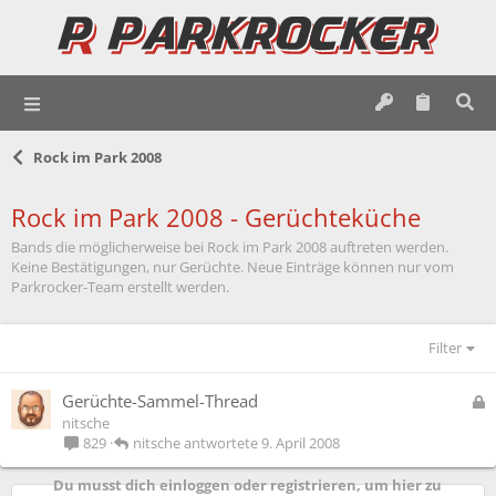
Rock im Park 2008
Rock im Park 2008 - Gerüchteküche
Bands die möglicherweise bei Rock im Park 2008 auftreten werden.
Keine Bestätigungen, nur Gerüchte. Neue Einträge können nur vom
Parkrocker-Team erstellt werden.
Filter
G
Gerüchte-Sammel-Thread
e
nitsche
s
nitsche
9. April 2008
829
p
e
Du musst dich einloggen oder registrieren, um hier zu