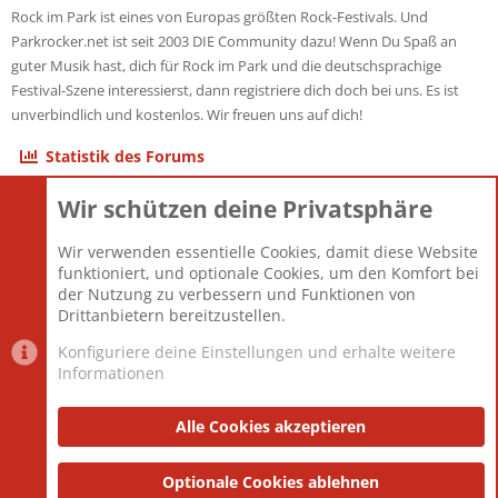
Rock im Park ist eines von Europas größten Rock-Festivals. Und
Parkrocker.net ist seit 2003 DIE Community dazu! Wenn Du Spaß an
guter Musik hast, dich für Rock im Park und die deutschsprachige
Festival-Szene interessierst, dann registriere dich doch bei uns. Es ist
unverbindlich und kostenlos. Wir freuen uns auf dich!
Statistik des Forums
Wir schützen deine Privatsphäre
Themen
22.121
Beiträge
825.692
Wir verwenden essentielle Cookies, damit diese Website
Mitglieder
12.427
funktioniert, und optionale Cookies, um den Komfort bei
Neuestes Mitglied
Berlin
der Nutzung zu verbessern und Funktionen von
Drittanbietern bereitzustellen.
Konfiguriere deine Einstellungen und erhalte weitere
Informationen
Datenschutz-Einstellungen
PR Light
Deutsch [Du]
Nutzungsbedingungen
Alle Cookies akzeptieren
Datenschutzerklärung
Impressum
®
Community platform by XenForo
Optionale Cookies ablehnen
© 2010-2025 XenForo Ltd.
|
Style