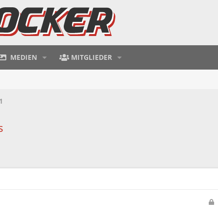
MEDIEN
MITGLIEDER
1
s
e