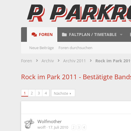
FOREN
FALTPLAN / TIMETABLE
Neue Beiträge
Foren durchsuchen
Foren
Archiv
Archiv 2011
Rock im Park 201
Rock im Park 2011 - Bestätigte Band
1
2
3
4
Nächste
Wolfmother
wolf!
17. Juli 2010
2
3
4