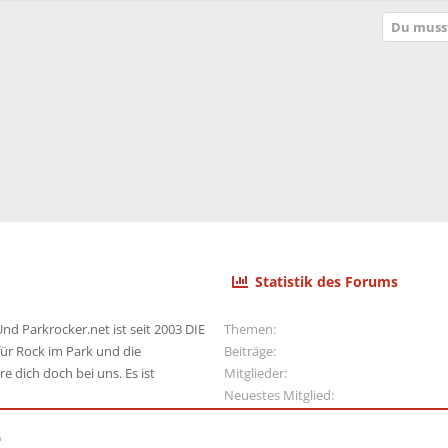
p
t
Du musst
e
r
r
t
Statistik des Forums
nd Parkrocker.net ist seit 2003 DIE
Themen
ür Rock im Park und die
Beiträge
e dich doch bei uns. Es ist
Mitglieder
Neuestes Mitglied
e