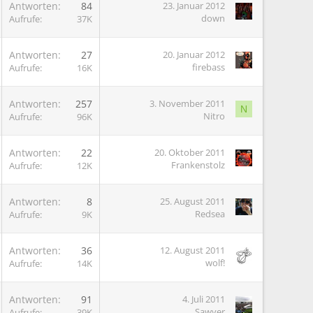
G
Antworten
84
23. Januar 2012
down
Aufrufe
37K
G
Antworten
27
20. Januar 2012
firebass
Aufrufe
16K
G
Antworten
257
3. November 2011
N
Nitro
Aufrufe
96K
G
Antworten
22
20. Oktober 2011
Frankenstolz
Aufrufe
12K
G
Antworten
8
25. August 2011
Redsea
Aufrufe
9K
G
Antworten
36
12. August 2011
wolf!
Aufrufe
14K
G
Antworten
91
4. Juli 2011
Sawyer
Aufrufe
39K