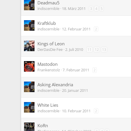
Deadmau5
indiscernible
18. März 2011
3
4
5
Kraftklub
indiscernible
12. Februar 2011
2
Kings of Leon
DerDasDie Fee
2. Juli 2010
11
12
13
Mastodon
Frankenstolz
7. Februar 2011
2
Asking Alexandria
indiscernible
20. Januar 2011
White Lies
indiscernible
10. Februar 2011
2
KoRn