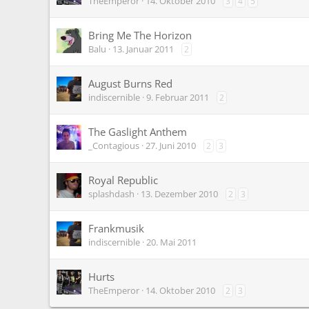
TheEmperor
14. Oktober 2010
3
4
5
Bring Me The Horizon
Balu
13. Januar 2011
2
August Burns Red
indiscernible
9. Februar 2011
2
The Gaslight Anthem
_Contagious
27. Juni 2010
2
3
Royal Republic
splashdash
13. Dezember 2010
2
3
Frankmusik
indiscernible
20. Mai 2011
Hurts
TheEmperor
14. Oktober 2010
2
3