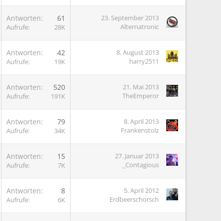
G
Antworten
61
23. September 2013
Alternatronic
Aufrufe
28K
G
Antworten
42
8. August 2013
harry2511
Aufrufe
19K
G
Antworten
520
21. Mai 2013
TheEmperor
Aufrufe
191K
G
Antworten
79
8. April 2013
Frankenstolz
Aufrufe
34K
G
Antworten
15
27. Januar 2013
_Contagious
Aufrufe
7K
G
Antworten
8
5. April 2012
Erdbeerschorsch
Aufrufe
6K