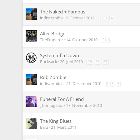
The Naked + Famous
indiscernible
9. Februar 2011
2
3
4
Alter Bridge
TheEmperor
14. Oktober 2010
2
3
System of a Down
Rocksack
20. Juni 2010
25
26
27
Rob Zombie
indiscernible
21. Dezember 2010
2
3
4
Funeral For A Friend
_Contagious
17. November 2010
The King Blues
Balu
21. März 2011