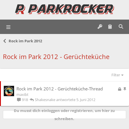
Rock im Park 2012
Rock im Park 2012 - Gerüchteküche
Filter
G
A
Rock im Park 2012 - Gerüchteküche-Thread
e
n
maxibt
s
g
Shakesnake
5. Juni 2012
918
p
e
e
p
Du musst dich einloggen oder registrieren, um hier zu
r
i
schreiben.
r
n
t
n