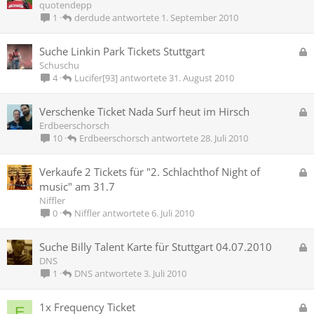
e
quotendepp
r
s
derdude
1. September 2010
1
t
p
e
G
Suche Linkin Park Tickets Stuttgart
r
e
Schuschu
r
s
Lucifer[93]
31. August 2010
4
t
p
e
G
Verschenke Ticket Nada Surf heut im Hirsch
r
e
Erdbeerschorsch
r
s
Erdbeerschorsch
28. Juli 2010
10
t
p
e
G
Verkaufe 2 Tickets für "2. Schlachthof Night of
r
e
music" am 31.7
r
s
Niffler
t
p
Niffler
6. Juli 2010
0
e
r
G
Suche Billy Talent Karte für Stuttgart 04.07.2010
r
e
DNS
t
s
DNS
3. Juli 2010
1
p
e
G
1x Frequency Ticket
E
r