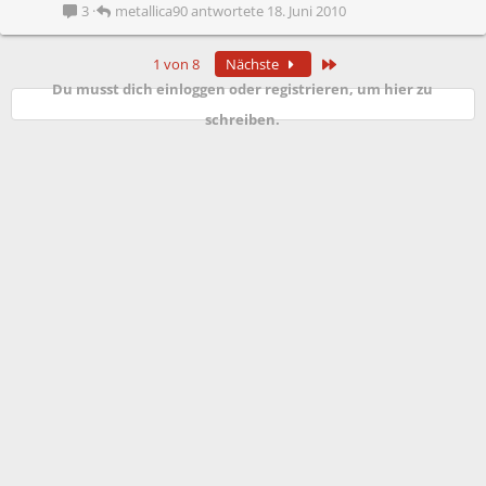
s
metallica90
18. Juni 2010
3
t
p
e
Letzte
1 von 8
Nächste
r
Du musst dich einloggen oder registrieren, um hier zu
r
t
schreiben.