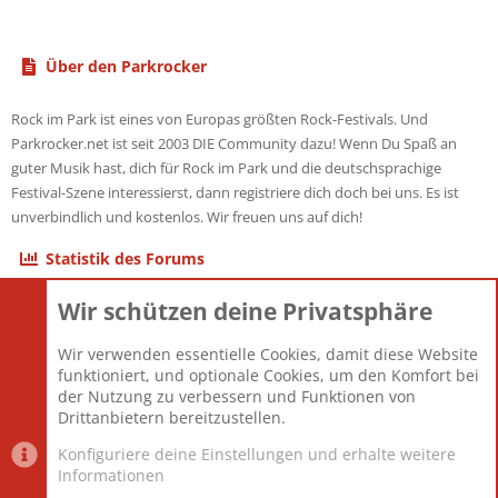
Über den Parkrocker
Rock im Park ist eines von Europas größten Rock-Festivals. Und
Parkrocker.net ist seit 2003 DIE Community dazu! Wenn Du Spaß an
guter Musik hast, dich für Rock im Park und die deutschsprachige
Festival-Szene interessierst, dann registriere dich doch bei uns. Es ist
unverbindlich und kostenlos. Wir freuen uns auf dich!
Statistik des Forums
Wir schützen deine Privatsphäre
Themen
22.121
Beiträge
825.675
Wir verwenden essentielle Cookies, damit diese Website
Mitglieder
12.425
funktioniert, und optionale Cookies, um den Komfort bei
Neuestes Mitglied
Toddster85
der Nutzung zu verbessern und Funktionen von
Drittanbietern bereitzustellen.
Konfiguriere deine Einstellungen und erhalte weitere
Informationen
Datenschutz-Einstellungen
PR Light
Deutsch [Du]