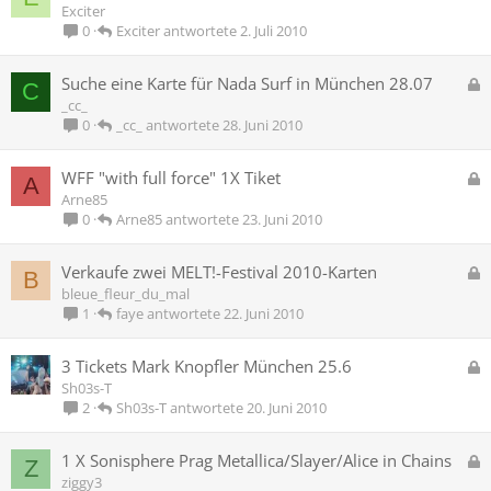
e
Exciter
r
s
Exciter
2. Juli 2010
0
t
p
e
G
Suche eine Karte für Nada Surf in München 28.07
C
r
e
_cc_
r
s
_cc_
28. Juni 2010
0
t
p
e
G
WFF "with full force" 1X Tiket
A
r
e
Arne85
r
s
Arne85
23. Juni 2010
0
t
p
e
G
Verkaufe zwei MELT!-Festival 2010-Karten
B
r
e
bleue_fleur_du_mal
r
s
faye
22. Juni 2010
1
t
p
e
G
3 Tickets Mark Knopfler München 25.6
r
e
Sh03s-T
r
s
Sh03s-T
20. Juni 2010
2
t
p
e
G
1 X Sonisphere Prag Metallica/Slayer/Alice in Chains
Z
r
e
ziggy3
r