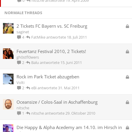
nitsche
19. April 2009
0
p
e
e
p
NORMALE THREADS
r
i
r
n
G
2 Tickets FC Bayern vs. SC Freiburg
t
n
e
saginet
t
s
FatMike
18. Juli 2011
4
p
e
G
Feuertanz Festival 2010, 2 Tickets!
r
e
gh0stfl0wers
r
s
Balu
15. Juni 2011
2
t
p
e
G
Rock im Park Ticket abzugeben
r
e
Volti
r
s
eBi
31. Mai 2011
2
t
p
e
G
Oceansize / Colos-Saal in Aschaffenburg
r
e
nitsche
r
s
nitsche
29. Oktober 2010
1
t
p
e
G
Die Happy & Alpha Acedemy am 14.10. im Hirsch in
r