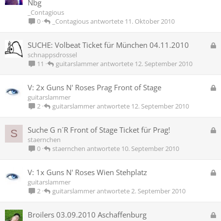
e
Nbg
r
s
_Contagious
t
p
_Contagious
11. Oktober 2010
0
e
r
G
SUCHE: Volbeat Ticket für München 04.11.2010
r
e
schnappsdrossel
t
s
guitarslammer
12. September 2010
11
p
e
G
V: 2x Guns N' Roses Prag Front of Stage
r
e
guitarslammer
r
s
guitarslammer
12. September 2010
2
t
p
e
G
Suche G n´R Front of Stage Ticket für Prag!
S
r
e
staernchen
r
s
staernchen
10. September 2010
0
t
p
e
G
V: 1x Guns N' Roses Wien Stehplatz
r
e
guitarslammer
r
s
guitarslammer
2. September 2010
2
t
p
e
G
Broilers 03.09.2010 Aschaffenburg
r