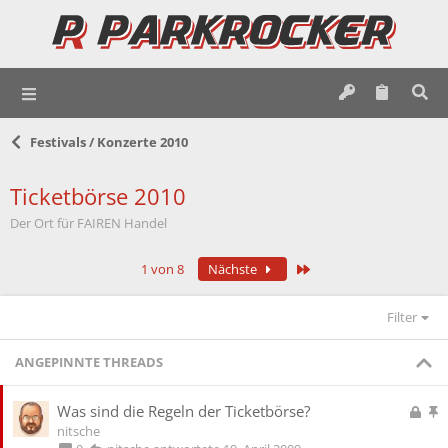
Festivals / Konzerte 2010
Ticketbörse 2010
Der Ort für FAIREN Handel
Letzte
1 von 8
Nächste
Filter
ANGEPINNTE THREADS
G
A
Was sind die Regeln der Ticketbörse?
e
n
nitsche
s
g