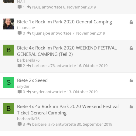
e
NAIL
r
s
NAIL
8. November 2019
1
t
p
e
G
Biete 1x Rock im Park 2020 General Camping
r
e
tijuanajoe
r
s
tijuanajoe
7. November 2019
0
t
p
e
G
Biete 4x Rock im Park 2020 WEEKEND FESTIVAL
B
r
e
GENERAL CAMPING (Teil 2)
r
s
barbarella76
t
p
barbarella76
16. Oktober 2019
2
e
r
G
Biete 2x Seeed
S
r
e
snyder
t
s
snyder
13. Oktober 2019
0
p
e
G
Biete 4x 4x Rock im Park 2020 Weekend Festival
B
r
e
Ticket General Camping
r
s
barbarella76
t
p
barbarella76
30. September 2019
3
e
r