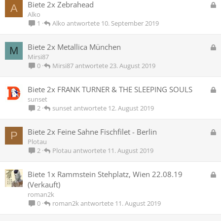
G
Biete 2x Zebrahead
A
r
e
Alko
t
s
Alko
10. September 2019
1
p
e
G
Biete 2x Metallica München
M
r
e
Mirsi87
r
s
Mirsi87
23. August 2019
0
t
p
e
G
Biete 2x FRANK TURNER & THE SLEEPING SOULS
r
e
sunset
r
s
sunset
12. August 2019
2
t
p
e
G
Biete 2x Feine Sahne Fischfilet - Berlin
P
r
e
Plotau
r
s
Plotau
11. August 2019
2
t
p
e
G
Biete 1x Rammstein Stehplatz, Wien 22.08.19
r
e
(Verkauft)
r
s
roman2k
t
p
roman2k
11. August 2019
0
e
r