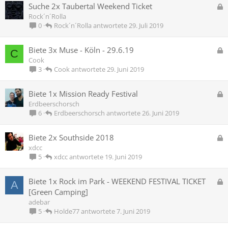
G
Suche 2x Taubertal Weekend Ticket
r
e
Rock´n´Rolla
t
s
Rock´n´Rolla
29. Juli 2019
0
p
e
G
Biete 3x Muse - Köln - 29.6.19
C
r
e
Cook
r
s
Cook
29. Juni 2019
3
t
p
e
G
Biete 1x Mission Ready Festival
r
e
Erdbeerschorsch
r
s
Erdbeerschorsch
26. Juni 2019
6
t
p
e
G
Biete 2x Southside 2018
r
e
xdcc
r
s
xdcc
19. Juni 2019
5
t
p
e
G
Biete 1x Rock im Park - WEEKEND FESTIVAL TICKET
A
r
e
[Green Camping]
r
s
adebar
t
p
Holde77
7. Juni 2019
5
e