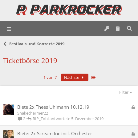
Festivals und Konzerte 2019
Ticketbörse 2019
Letzte
1 von 7
Nächste
Filter
G
Biete 2x Thees Uhlmann 10.12.19
e
Snakecharmer22
s
RIP_Tobi
5. Dezember 2019
2
p
e
G
Biete: 2x Scream Inc incl. Orchester
r