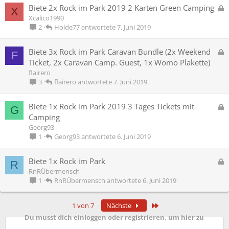
r
G
Biete 2x Rock im Park 2019 2 Karten Green Camping
X
r
e
Xcalico1990
t
s
Holde77
7. Juni 2019
2
p
e
G
Biete 3x Rock im Park Caravan Bundle (2x Weekend
F
r
e
Ticket, 2x Caravan Camp. Guest, 1x Womo Plakette)
r
s
flairero
t
p
flairero
7. Juni 2019
3
e
r
G
Biete 1x Rock im Park 2019 3 Tages Tickets mit
G
r
e
Camping
t
s
Georg93
p
Georg93
6. Juni 2019
1
e
r
G
Biete 1x Rock im Park
R
r
e
RnRÜbermensch
t
s
RnRÜbermensch
6. Juni 2019
1
p
e
Letzte
1 von 7
Nächste
r
Du musst dich einloggen oder registrieren, um hier zu
r
t