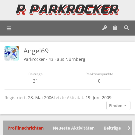
Angel69
Parkrocker
·
43
·
aus
Nürnberg
Beiträge
Reaktionspunkte
21
0
Registriert
28. Mai 2006
Letzte Aktivität
19. Juni 2009
Finden
Profilnachrichten
Neueste Aktivitäten
Beiträge
In