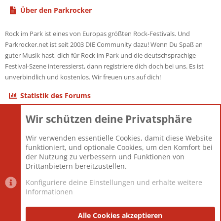
Über den Parkrocker
Rock im Park ist eines von Europas größten Rock-Festivals. Und
Parkrocker.net ist seit 2003 DIE Community dazu! Wenn Du Spaß an
guter Musik hast, dich für Rock im Park und die deutschsprachige
Festival-Szene interessierst, dann registriere dich doch bei uns. Es ist
unverbindlich und kostenlos. Wir freuen uns auf dich!
Statistik des Forums
Wir schützen deine Privatsphäre
Themen
22.121
Beiträge
825.692
Wir verwenden essentielle Cookies, damit diese Website
Mitglieder
12.427
funktioniert, und optionale Cookies, um den Komfort bei
Neuestes Mitglied
Berlin
der Nutzung zu verbessern und Funktionen von
Drittanbietern bereitzustellen.
Konfiguriere deine Einstellungen und erhalte weitere
Informationen
Datenschutz-Einstellungen
PR Light
Deutsch [Du]
Nutzungsbedingungen
Alle Cookies akzeptieren
Datenschutzerklärung
Impressum