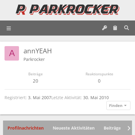
annYEAH
A
Parkrocker
Beiträge
Reaktionspunkte
20
0
Registriert
3. Mai 2007
Letzte Aktivität
30. Mai 2010
Finden
Profilnachrichten
Neueste Aktivitäten
Beiträge
In