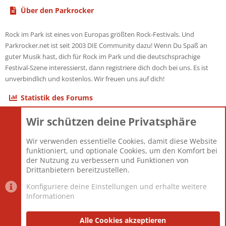
Über den Parkrocker
Rock im Park ist eines von Europas größten Rock-Festivals. Und
Parkrocker.net ist seit 2003 DIE Community dazu! Wenn Du Spaß an
guter Musik hast, dich für Rock im Park und die deutschsprachige
Festival-Szene interessierst, dann registriere dich doch bei uns. Es ist
unverbindlich und kostenlos. Wir freuen uns auf dich!
Statistik des Forums
Wir schützen deine Privatsphäre
Themen
22.121
Beiträge
825.694
Wir verwenden essentielle Cookies, damit diese Website
Mitglieder
12.427
funktioniert, und optionale Cookies, um den Komfort bei
Neuestes Mitglied
Berlin
der Nutzung zu verbessern und Funktionen von
Drittanbietern bereitzustellen.
Konfiguriere deine Einstellungen und erhalte weitere
Informationen
Datenschutz-Einstellungen
PR Light
Deutsch [Du]
Nutzungsbedingungen
Alle Cookies akzeptieren
Datenschutzerklärung
Impressum