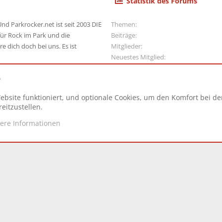
Statistik des Forums
nd Parkrocker.net ist seit 2003 DIE
Themen
ür Rock im Park und die
Beiträge
e dich doch bei uns. Es ist
Mitglieder
Neuestes Mitglied
e
ebsite funktioniert, und optionale Cookies, um den Komfort bei d
N
eitzustellen.
tere Informationen
d.
|
Style and add-ons by ThemeHouse