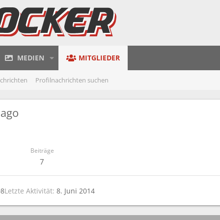
MEDIEN
MITGLIEDER
achrichten
Profilnachrichten suchen
iago
Beiträge
7
08
Letzte Aktivität
8. Juni 2014