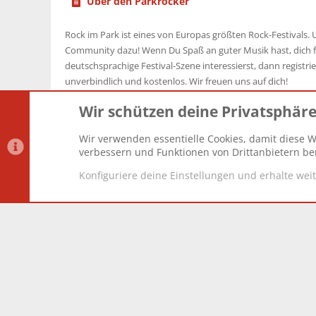
Über den Parkrocker
Rock im Park ist eines von Europas größten Rock-Festivals. U
Community dazu! Wenn Du Spaß an guter Musik hast, dich f
deutschsprachige Festival-Szene interessierst, dann registrier
unverbindlich und kostenlos. Wir freuen uns auf dich!
Wir schützen deine Privatsphär
Wir verwenden essentielle Cookies, damit diese W
Datenschutz-Einstellungen
PR Light
Deutsch [Du]
verbessern und Funktionen von Drittanbietern ber
Konfiguriere deine Einstellungen und erhalte wei
®
Community platform by XenForo
© 2010-2025 XenForo Lt