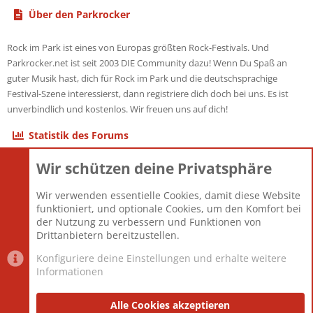
Über den Parkrocker
Rock im Park ist eines von Europas größten Rock-Festivals. Und
Parkrocker.net ist seit 2003 DIE Community dazu! Wenn Du Spaß an
guter Musik hast, dich für Rock im Park und die deutschsprachige
Festival-Szene interessierst, dann registriere dich doch bei uns. Es ist
unverbindlich und kostenlos. Wir freuen uns auf dich!
Statistik des Forums
Wir schützen deine Privatsphäre
Themen
22.121
Beiträge
825.680
Wir verwenden essentielle Cookies, damit diese Website
Mitglieder
12.427
funktioniert, und optionale Cookies, um den Komfort bei
Neuestes Mitglied
Berlin
der Nutzung zu verbessern und Funktionen von
Drittanbietern bereitzustellen.
Konfiguriere deine Einstellungen und erhalte weitere
Informationen
Datenschutz-Einstellungen
PR Light
Deutsch [Du]
Nutzungsbedingungen
Alle Cookies akzeptieren
Datenschutzerklärung
Impressum