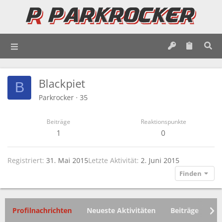
Blackpiet
B
Parkrocker
·
35
Beiträge
Reaktionspunkte
1
0
Registriert
31. Mai 2015
Letzte Aktivität
2. Juni 2015
Finden
Profilnachrichten
Neueste Aktivitäten
Beiträge
In