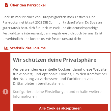
Über den Parkrocker
Rock im Park ist eines von Europas größten Rock-Festivals. Und
Parkrocker.net ist seit 2003 DIE Community dazu! Wenn Du Spaß an
guter Musik hast, dich für Rock im Park und die deutschsprachige
Festival-Szene interessierst, dann registriere dich doch bei uns. Es ist
unverbindlich und kostenlos. Wir freuen uns auf dich!
Statistik des Forums
Wir schützen deine Privatsphäre
Themen
22.121
Beiträge
825.692
Wir verwenden essentielle Cookies, damit diese Website
Mitglieder
12.427
funktioniert, und optionale Cookies, um den Komfort bei
Neuestes Mitglied
Berlin
der Nutzung zu verbessern und Funktionen von
Drittanbietern bereitzustellen.
Konfiguriere deine Einstellungen und erhalte weitere
Informationen
Datenschutz-Einstellungen
PR Light
Deutsch [Du]
Nutzungsbedingungen
Alle Cookies akzeptieren
Datenschutzerklärung
Impressum