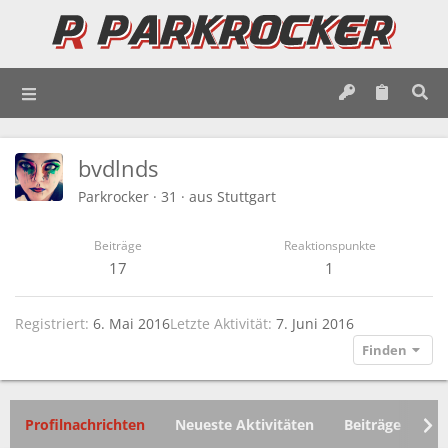
bvdlnds
Parkrocker
·
31
·
aus
Stuttgart
Beiträge
Reaktionspunkte
17
1
Registriert
6. Mai 2016
Letzte Aktivität
7. Juni 2016
Finden
Profilnachrichten
Neueste Aktivitäten
Beiträge
In