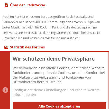
Über den Parkrocker
Rock im Park ist eines von Europas größten Rock-Festivals. Und
Parkrocker.net ist seit 2003 DIE Community dazu! Wenn Du Spaß an
guter Musik hast, dich für Rock im Park und die deutschsprachige
Festival-Szene interessierst, dann registriere dich doch bei uns. Es ist
unverbindlich und kostenlos. Wir freuen uns auf dich!
Statistik des Forums
Wir schützen deine Privatsphäre
Themen
22.121
Beiträge
825.675
Wir verwenden essentielle Cookies, damit diese Website
Mitglieder
12.425
funktioniert, und optionale Cookies, um den Komfort bei
Neuestes Mitglied
Toddster85
der Nutzung zu verbessern und Funktionen von
Drittanbietern bereitzustellen.
Konfiguriere deine Einstellungen und erhalte weitere
Informationen
Datenschutz-Einstellungen
PR Light
Deutsch [Du]
Nutzungsbedingungen
Alle Cookies akzeptieren
Datenschutzerklärung
Impressum