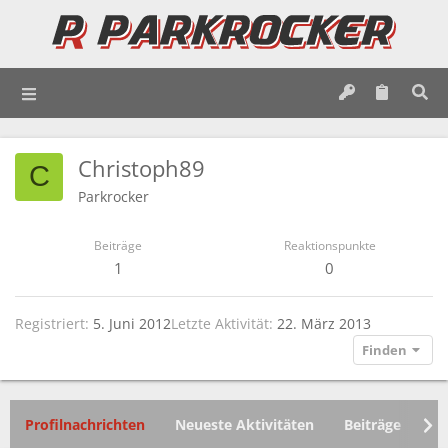
Christoph89
C
Parkrocker
Beiträge
Reaktionspunkte
1
0
Registriert
5. Juni 2012
Letzte Aktivität
22. März 2013
Finden
Profilnachrichten
Neueste Aktivitäten
Beiträge
In