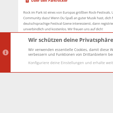
Über den Parkrocker
Rock im Park ist eines von Europas größten Rock-Festivals. U
Community dazu! Wenn Du Spaß an guter Musik hast, dich f
deutschsprachige Festival-Szene interessierst, dann registrier
unverbindlich und kostenlos. Wir freuen uns auf dich!
Wir schützen deine Privatsphär
Wir verwenden essentielle Cookies, damit diese W
Datenschutz-Einstellungen
PR Light
Deutsch [Du]
verbessern und Funktionen von Drittanbietern ber
Konfiguriere deine Einstellungen und erhalte wei
®
Community platform by XenForo
© 2010-2025 XenForo Lt