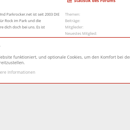
Statistik des Forums
nd Parkrocker.net ist seit 2003 DIE
Themen
ür Rock im Park und die
Beiträge
e dich doch bei uns. Es ist
Mitglieder
Neuestes Mitglied
e
ebsite funktioniert, und optionale Cookies, um den Komfort bei d
N
eitzustellen.
tere Informationen
d.
|
Style and add-ons by ThemeHouse