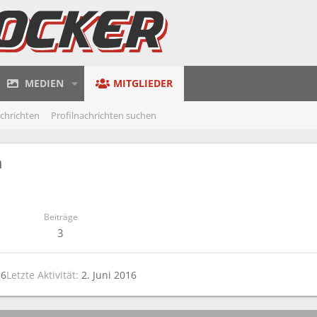
MEDIEN
MITGLIEDER
achrichten
Profilnachrichten suchen
h
Beiträge
3
16
Letzte Aktivität
2. Juni 2016