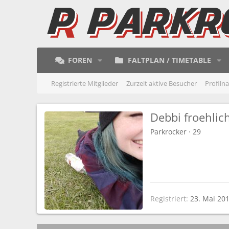
FOREN
FALTPLAN / TIMETABLE
Registrierte Mitglieder
Zurzeit aktive Besucher
Profiln
Debbi froehlic
Parkrocker
·
29
Registriert
23. Mai 20