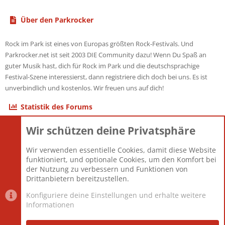
Über den Parkrocker
Rock im Park ist eines von Europas größten Rock-Festivals. Und
Parkrocker.net ist seit 2003 DIE Community dazu! Wenn Du Spaß an
guter Musik hast, dich für Rock im Park und die deutschsprachige
Festival-Szene interessierst, dann registriere dich doch bei uns. Es ist
unverbindlich und kostenlos. Wir freuen uns auf dich!
Statistik des Forums
Wir schützen deine Privatsphäre
Themen
22.121
Beiträge
825.694
Wir verwenden essentielle Cookies, damit diese Website
Mitglieder
12.427
funktioniert, und optionale Cookies, um den Komfort bei
Neuestes Mitglied
Berlin
der Nutzung zu verbessern und Funktionen von
Drittanbietern bereitzustellen.
Konfiguriere deine Einstellungen und erhalte weitere
Informationen
Datenschutz-Einstellungen
PR Light
Deutsch [Du]