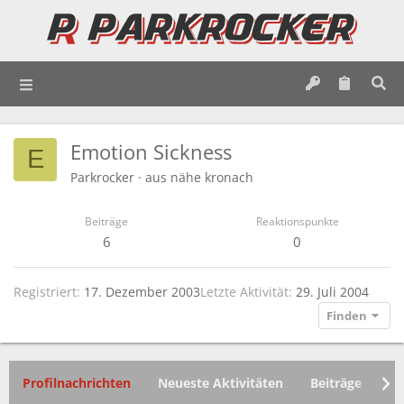
Emotion Sickness
E
Parkrocker
·
aus
nähe kronach
Beiträge
Reaktionspunkte
6
0
Registriert
17. Dezember 2003
Letzte Aktivität
29. Juli 2004
Finden
Profilnachrichten
Neueste Aktivitäten
Beiträge
In