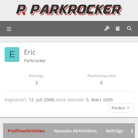
Eric
E
Parkrocker
Beiträge
Reaktionspunkte
3
0
Registriert
12. Juli 2008
Letzte Aktivität
5. März 2009
Finden
Profilnachrichten
Neueste Aktivitäten
Beiträge
In