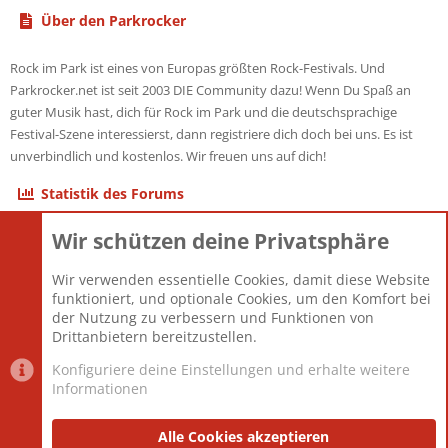
Über den Parkrocker
Rock im Park ist eines von Europas größten Rock-Festivals. Und
Parkrocker.net ist seit 2003 DIE Community dazu! Wenn Du Spaß an
guter Musik hast, dich für Rock im Park und die deutschsprachige
Festival-Szene interessierst, dann registriere dich doch bei uns. Es ist
unverbindlich und kostenlos. Wir freuen uns auf dich!
Statistik des Forums
Wir schützen deine Privatsphäre
Themen
22.121
Beiträge
825.675
Wir verwenden essentielle Cookies, damit diese Website
Mitglieder
12.425
funktioniert, und optionale Cookies, um den Komfort bei
Neuestes Mitglied
Toddster85
der Nutzung zu verbessern und Funktionen von
Drittanbietern bereitzustellen.
Konfiguriere deine Einstellungen und erhalte weitere
Informationen
Datenschutz-Einstellungen
PR Light
Deutsch [Du]
Nutzungsbedingungen
Alle Cookies akzeptieren
Datenschutzerklärung
Impressum