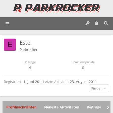
Estel
E
Parkrocker
Beiträge
Reaktionspunkte
4
0
Registriert
1. Juni 2011
Letzte Aktivität
23. August 2011
Finden
Profilnachrichten
Neueste Aktivitäten
Beiträge
In