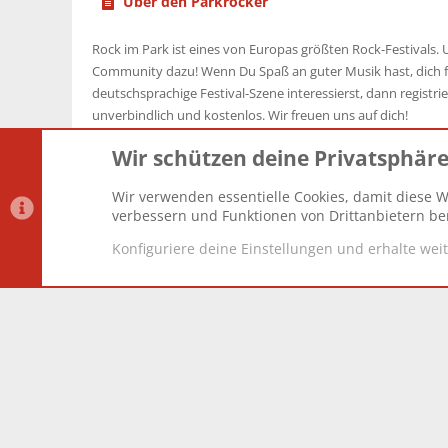
Über den Parkrocker
Rock im Park ist eines von Europas größten Rock-Festivals. U
Community dazu! Wenn Du Spaß an guter Musik hast, dich f
deutschsprachige Festival-Szene interessierst, dann registrier
unverbindlich und kostenlos. Wir freuen uns auf dich!
Wir schützen deine Privatsphär
Wir verwenden essentielle Cookies, damit diese W
Datenschutz-Einstellungen
PR Light
Deutsch [Du]
verbessern und Funktionen von Drittanbietern ber
Konfiguriere deine Einstellungen und erhalte wei
®
Community platform by XenForo
© 2010-2025 XenForo Lt