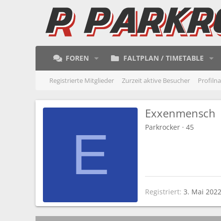
FOREN
FALTPLAN / TIMETABLE
Registrierte Mitglieder
Zurzeit aktive Besucher
Profiln
Exxenmensch
Parkrocker
·
45
E
Registriert
3. Mai 202