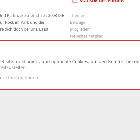
Statistik des Forums
nd Parkrocker.net ist seit 2003 DIE
Themen
ür Rock im Park und die
Beiträge
e dich doch bei uns. Es ist
Mitglieder
Neuestes Mitglied
e
ebsite funktioniert, und optionale Cookies, um den Komfort bei d
N
eitzustellen.
tere Informationen
d.
|
Style and add-ons by ThemeHouse