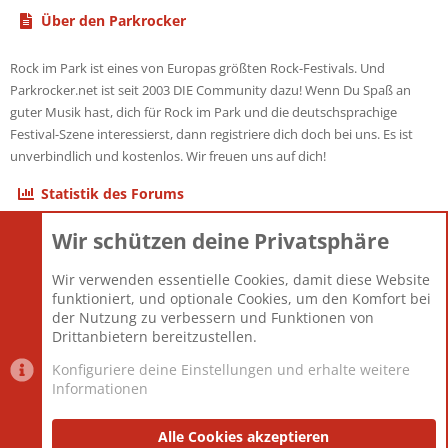
Über den Parkrocker
Rock im Park ist eines von Europas größten Rock-Festivals. Und
Parkrocker.net ist seit 2003 DIE Community dazu! Wenn Du Spaß an
guter Musik hast, dich für Rock im Park und die deutschsprachige
Festival-Szene interessierst, dann registriere dich doch bei uns. Es ist
unverbindlich und kostenlos. Wir freuen uns auf dich!
Statistik des Forums
Wir schützen deine Privatsphäre
Themen
22.121
Beiträge
825.694
Wir verwenden essentielle Cookies, damit diese Website
Mitglieder
12.427
funktioniert, und optionale Cookies, um den Komfort bei
Neuestes Mitglied
Berlin
der Nutzung zu verbessern und Funktionen von
Drittanbietern bereitzustellen.
Konfiguriere deine Einstellungen und erhalte weitere
Informationen
Datenschutz-Einstellungen
PR Light
Deutsch [Du]
Nutzungsbedingungen
Alle Cookies akzeptieren
Datenschutzerklärung
Impressum