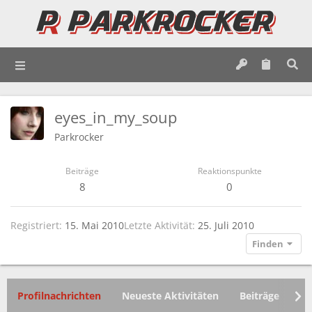
eyes_in_my_soup
Parkrocker
Beiträge
Reaktionspunkte
8
0
Registriert
15. Mai 2010
Letzte Aktivität
25. Juli 2010
Finden
Profilnachrichten
Neueste Aktivitäten
Beiträge
In