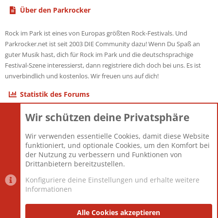
Über den Parkrocker
Rock im Park ist eines von Europas größten Rock-Festivals. Und
Parkrocker.net ist seit 2003 DIE Community dazu! Wenn Du Spaß an
guter Musik hast, dich für Rock im Park und die deutschsprachige
Festival-Szene interessierst, dann registriere dich doch bei uns. Es ist
unverbindlich und kostenlos. Wir freuen uns auf dich!
Statistik des Forums
Wir schützen deine Privatsphäre
Themen
22.123
Beiträge
825.708
Wir verwenden essentielle Cookies, damit diese Website
Mitglieder
12.427
funktioniert, und optionale Cookies, um den Komfort bei
Neuestes Mitglied
Berlin
der Nutzung zu verbessern und Funktionen von
Drittanbietern bereitzustellen.
Konfiguriere deine Einstellungen und erhalte weitere
Informationen
Datenschutz-Einstellungen
PR Light
Deutsch [Du]
Nutzungsbedingungen
Alle Cookies akzeptieren
Datenschutzerklärung
Impressum