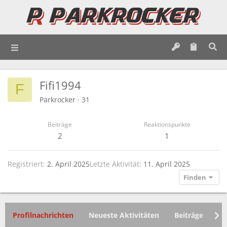
Fifi1994
F
Parkrocker
·
31
Beiträge
Reaktionspunkte
2
1
Registriert
2. April 2025
Letzte Aktivität
11. April 2025
Finden
Profilnachrichten
Neueste Aktivitäten
Beiträge
In