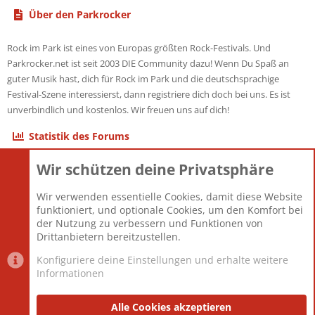
Über den Parkrocker
Rock im Park ist eines von Europas größten Rock-Festivals. Und
Parkrocker.net ist seit 2003 DIE Community dazu! Wenn Du Spaß an
guter Musik hast, dich für Rock im Park und die deutschsprachige
Festival-Szene interessierst, dann registriere dich doch bei uns. Es ist
unverbindlich und kostenlos. Wir freuen uns auf dich!
Statistik des Forums
Wir schützen deine Privatsphäre
Themen
22.121
Beiträge
825.692
Wir verwenden essentielle Cookies, damit diese Website
Mitglieder
12.427
funktioniert, und optionale Cookies, um den Komfort bei
Neuestes Mitglied
Berlin
der Nutzung zu verbessern und Funktionen von
Drittanbietern bereitzustellen.
Konfiguriere deine Einstellungen und erhalte weitere
Informationen
Datenschutz-Einstellungen
PR Light
Deutsch [Du]
Nutzungsbedingungen
Alle Cookies akzeptieren
Datenschutzerklärung
Impressum