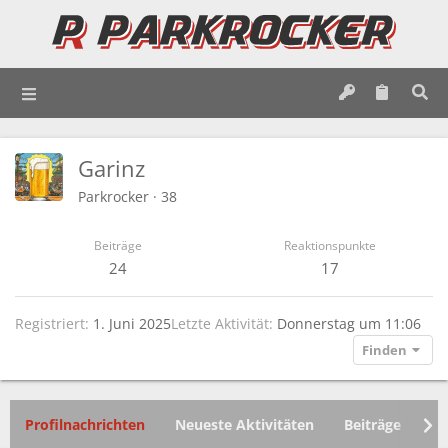
Garinz
Parkrocker
·
38
Beiträge
Reaktionspunkte
24
17
Registriert
1. Juni 2025
Letzte Aktivität
Donnerstag um 11:06
Finden
Profilnachrichten
Neueste Aktivitäten
Beiträge
In