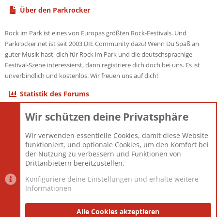
Über den Parkrocker
Rock im Park ist eines von Europas größten Rock-Festivals. Und
Parkrocker.net ist seit 2003 DIE Community dazu! Wenn Du Spaß an
guter Musik hast, dich für Rock im Park und die deutschsprachige
Festival-Szene interessierst, dann registriere dich doch bei uns. Es ist
unverbindlich und kostenlos. Wir freuen uns auf dich!
Statistik des Forums
Wir schützen deine Privatsphäre
Themen
22.120
Beiträge
825.660
Wir verwenden essentielle Cookies, damit diese Website
Mitglieder
12.425
funktioniert, und optionale Cookies, um den Komfort bei
Neuestes Mitglied
Toddster85
der Nutzung zu verbessern und Funktionen von
Drittanbietern bereitzustellen.
Konfiguriere deine Einstellungen und erhalte weitere
Informationen
Datenschutz-Einstellungen
PR Light
Deutsch [Du]
Nutzungsbedingungen
Alle Cookies akzeptieren
Datenschutzerklärung
Impressum