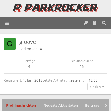
gloove
G
Parkrocker
·
41
Beiträge
Reaktionspunkte
4
15
Registriert
1. Juni 2015
Letzte Aktivität
gestern um 12:53
Finden
Profilnachrichten
Neueste Aktivitäten
Beiträge
In