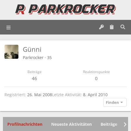
Günni
Parkrocker
·
35
Beiträge
Reaktionspunkte
46
0
Registriert
26. Mai 2008
Letzte Aktivität
8. April 2010
Finden
Profilnachrichten
Neueste Aktivitäten
Beiträge
In