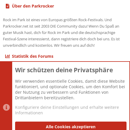
Über den Parkrocker
Rock im Park ist eines von Europas größten Rock-Festivals. Und
Parkrocker.net ist seit 2003 DIE Community dazu! Wenn Du Spaß an
guter Musik hast, dich für Rock im Park und die deutschsprachige
Festival-Szene interessierst, dann registriere dich doch bei uns. Es ist
unverbindlich und kostenlos. Wir freuen uns auf dich!
Statistik des Forums
Wir schützen deine Privatsphäre
Themen
22.121
Beiträge
825.690
Wir verwenden essentielle Cookies, damit diese Website
Mitglieder
12.427
funktioniert, und optionale Cookies, um den Komfort bei
Neuestes Mitglied
Berlin
der Nutzung zu verbessern und Funktionen von
Drittanbietern bereitzustellen.
Konfiguriere deine Einstellungen und erhalte weitere
Informationen
Datenschutz-Einstellungen
PR Light
Deutsch [Du]
Nutzungsbedingungen
Alle Cookies akzeptieren
Datenschutzerklärung
Impressum