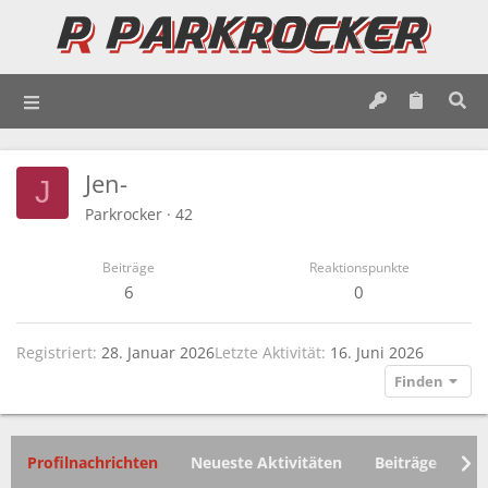
Jen-
J
Parkrocker
·
42
Beiträge
Reaktionspunkte
6
0
Registriert
28. Januar 2026
Letzte Aktivität
16. Juni 2026
Finden
Profilnachrichten
Neueste Aktivitäten
Beiträge
In