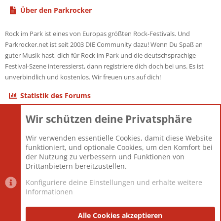
Über den Parkrocker
Rock im Park ist eines von Europas größten Rock-Festivals. Und
Parkrocker.net ist seit 2003 DIE Community dazu! Wenn Du Spaß an
guter Musik hast, dich für Rock im Park und die deutschsprachige
Festival-Szene interessierst, dann registriere dich doch bei uns. Es ist
unverbindlich und kostenlos. Wir freuen uns auf dich!
Statistik des Forums
Wir schützen deine Privatsphäre
Themen
22.120
Beiträge
825.667
Wir verwenden essentielle Cookies, damit diese Website
Mitglieder
12.425
funktioniert, und optionale Cookies, um den Komfort bei
Neuestes Mitglied
Toddster85
der Nutzung zu verbessern und Funktionen von
Drittanbietern bereitzustellen.
Konfiguriere deine Einstellungen und erhalte weitere
Informationen
Datenschutz-Einstellungen
PR Light
Deutsch [Du]
Nutzungsbedingungen
Alle Cookies akzeptieren
Datenschutzerklärung
Impressum