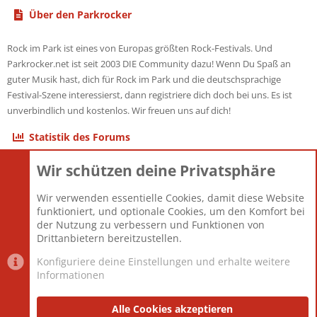
Über den Parkrocker
Rock im Park ist eines von Europas größten Rock-Festivals. Und
Parkrocker.net ist seit 2003 DIE Community dazu! Wenn Du Spaß an
guter Musik hast, dich für Rock im Park und die deutschsprachige
Festival-Szene interessierst, dann registriere dich doch bei uns. Es ist
unverbindlich und kostenlos. Wir freuen uns auf dich!
Statistik des Forums
Wir schützen deine Privatsphäre
Themen
22.120
Beiträge
825.659
Wir verwenden essentielle Cookies, damit diese Website
Mitglieder
12.425
funktioniert, und optionale Cookies, um den Komfort bei
Neuestes Mitglied
Toddster85
der Nutzung zu verbessern und Funktionen von
Drittanbietern bereitzustellen.
Konfiguriere deine Einstellungen und erhalte weitere
Informationen
Datenschutz-Einstellungen
PR Light
Deutsch [Du]
Nutzungsbedingungen
Alle Cookies akzeptieren
Datenschutzerklärung
Impressum