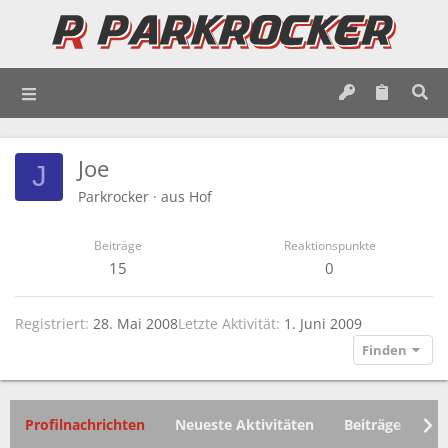
Joe
J
Parkrocker
·
aus
Hof
Beiträge
Reaktionspunkte
15
0
Registriert
28. Mai 2008
Letzte Aktivität
1. Juni 2009
Finden
Profilnachrichten
Neueste Aktivitäten
Beiträge
In