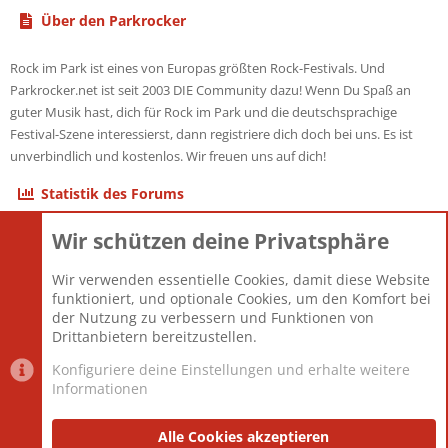
Über den Parkrocker
Rock im Park ist eines von Europas größten Rock-Festivals. Und
Parkrocker.net ist seit 2003 DIE Community dazu! Wenn Du Spaß an
guter Musik hast, dich für Rock im Park und die deutschsprachige
Festival-Szene interessierst, dann registriere dich doch bei uns. Es ist
unverbindlich und kostenlos. Wir freuen uns auf dich!
Statistik des Forums
Wir schützen deine Privatsphäre
Themen
22.121
Beiträge
825.681
Wir verwenden essentielle Cookies, damit diese Website
Mitglieder
12.427
funktioniert, und optionale Cookies, um den Komfort bei
Neuestes Mitglied
Berlin
der Nutzung zu verbessern und Funktionen von
Drittanbietern bereitzustellen.
Konfiguriere deine Einstellungen und erhalte weitere
Informationen
Datenschutz-Einstellungen
PR Light
Deutsch [Du]
Nutzungsbedingungen
Alle Cookies akzeptieren
Datenschutzerklärung
Impressum