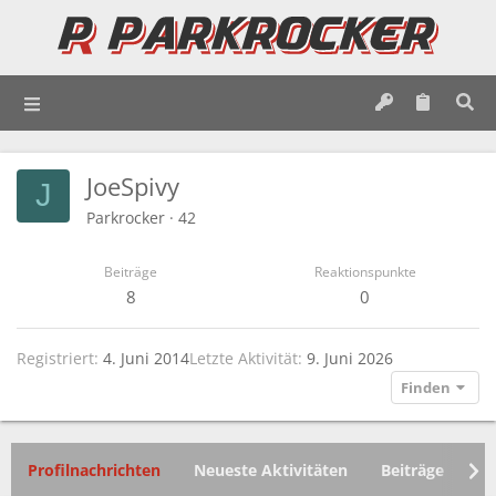
JoeSpivy
J
Parkrocker
·
42
Beiträge
Reaktionspunkte
8
0
Registriert
4. Juni 2014
Letzte Aktivität
9. Juni 2026
Finden
Profilnachrichten
Neueste Aktivitäten
Beiträge
In