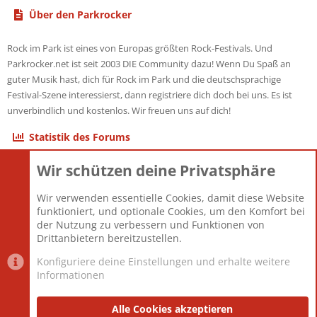
Über den Parkrocker
Rock im Park ist eines von Europas größten Rock-Festivals. Und
Parkrocker.net ist seit 2003 DIE Community dazu! Wenn Du Spaß an
guter Musik hast, dich für Rock im Park und die deutschsprachige
Festival-Szene interessierst, dann registriere dich doch bei uns. Es ist
unverbindlich und kostenlos. Wir freuen uns auf dich!
Statistik des Forums
Wir schützen deine Privatsphäre
Themen
22.123
Beiträge
825.708
Wir verwenden essentielle Cookies, damit diese Website
Mitglieder
12.427
funktioniert, und optionale Cookies, um den Komfort bei
Neuestes Mitglied
Berlin
der Nutzung zu verbessern und Funktionen von
Drittanbietern bereitzustellen.
Konfiguriere deine Einstellungen und erhalte weitere
Informationen
Datenschutz-Einstellungen
PR Light
Deutsch [Du]
Nutzungsbedingungen
Alle Cookies akzeptieren
Datenschutzerklärung
Impressum