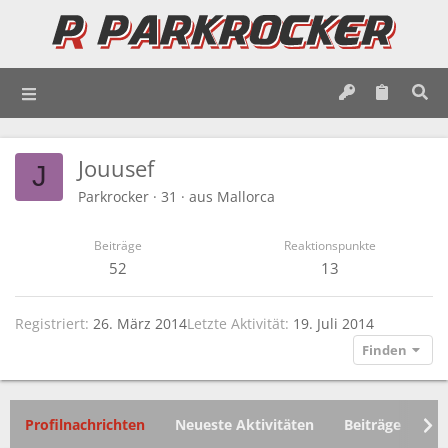
Jouusef
J
Parkrocker
·
31
·
aus
Mallorca
Beiträge
Reaktionspunkte
52
13
Registriert
26. März 2014
Letzte Aktivität
19. Juli 2014
Finden
Profilnachrichten
Neueste Aktivitäten
Beiträge
In