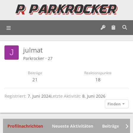
julmat
J
Parkrocker
·
27
Beiträge
Reaktionspunkte
21
18
Registriert
7. Juni 2024
Letzte Aktivität
8. Juni 2026
Finden
Profilnachrichten
Neueste Aktivitäten
Beiträge
In