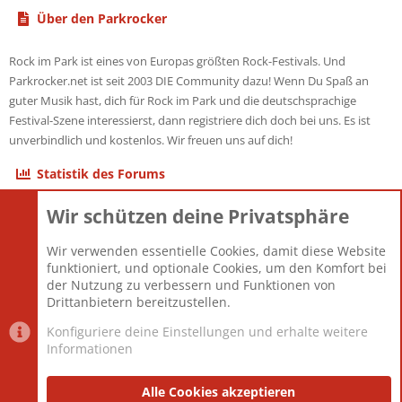
Über den Parkrocker
Rock im Park ist eines von Europas größten Rock-Festivals. Und
Parkrocker.net ist seit 2003 DIE Community dazu! Wenn Du Spaß an
guter Musik hast, dich für Rock im Park und die deutschsprachige
Festival-Szene interessierst, dann registriere dich doch bei uns. Es ist
unverbindlich und kostenlos. Wir freuen uns auf dich!
Statistik des Forums
Wir schützen deine Privatsphäre
Themen
22.120
Beiträge
825.667
Wir verwenden essentielle Cookies, damit diese Website
Mitglieder
12.425
funktioniert, und optionale Cookies, um den Komfort bei
Neuestes Mitglied
Toddster85
der Nutzung zu verbessern und Funktionen von
Drittanbietern bereitzustellen.
Konfiguriere deine Einstellungen und erhalte weitere
Informationen
Datenschutz-Einstellungen
PR Light
Deutsch [Du]
Nutzungsbedingungen
Alle Cookies akzeptieren
Datenschutzerklärung
Impressum