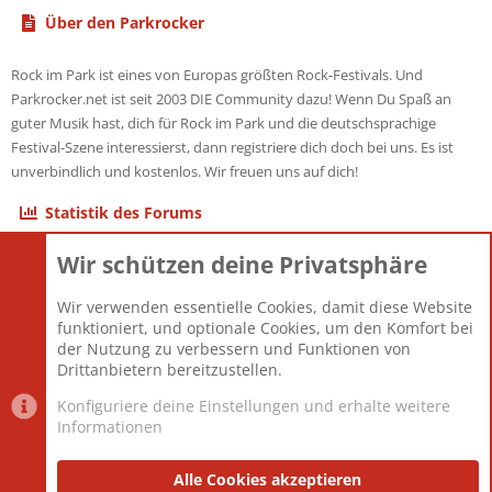
Über den Parkrocker
Rock im Park ist eines von Europas größten Rock-Festivals. Und
Parkrocker.net ist seit 2003 DIE Community dazu! Wenn Du Spaß an
guter Musik hast, dich für Rock im Park und die deutschsprachige
Festival-Szene interessierst, dann registriere dich doch bei uns. Es ist
unverbindlich und kostenlos. Wir freuen uns auf dich!
Statistik des Forums
Wir schützen deine Privatsphäre
Themen
22.121
Beiträge
825.682
Wir verwenden essentielle Cookies, damit diese Website
Mitglieder
12.427
funktioniert, und optionale Cookies, um den Komfort bei
Neuestes Mitglied
Berlin
der Nutzung zu verbessern und Funktionen von
Drittanbietern bereitzustellen.
Konfiguriere deine Einstellungen und erhalte weitere
Informationen
Datenschutz-Einstellungen
PR Light
Deutsch [Du]
Nutzungsbedingungen
Alle Cookies akzeptieren
Datenschutzerklärung
Impressum