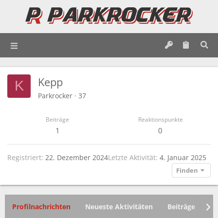
Kepp
K
Parkrocker
·
37
Beiträge
Reaktionspunkte
1
0
Registriert
22. Dezember 2024
Letzte Aktivität
4. Januar 2025
Finden
Profilnachrichten
Neueste Aktivitäten
Beiträge
In