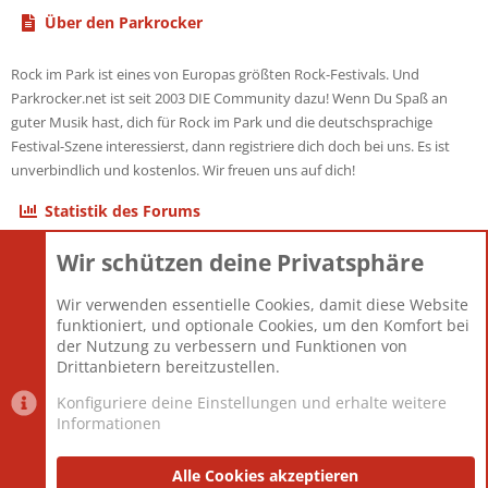
Über den Parkrocker
Rock im Park ist eines von Europas größten Rock-Festivals. Und
Parkrocker.net ist seit 2003 DIE Community dazu! Wenn Du Spaß an
guter Musik hast, dich für Rock im Park und die deutschsprachige
Festival-Szene interessierst, dann registriere dich doch bei uns. Es ist
unverbindlich und kostenlos. Wir freuen uns auf dich!
Statistik des Forums
Wir schützen deine Privatsphäre
Themen
22.120
Beiträge
825.659
Wir verwenden essentielle Cookies, damit diese Website
Mitglieder
12.425
funktioniert, und optionale Cookies, um den Komfort bei
Neuestes Mitglied
Toddster85
der Nutzung zu verbessern und Funktionen von
Drittanbietern bereitzustellen.
Konfiguriere deine Einstellungen und erhalte weitere
Informationen
Datenschutz-Einstellungen
PR Light
Deutsch [Du]
Nutzungsbedingungen
Alle Cookies akzeptieren
Datenschutzerklärung
Impressum