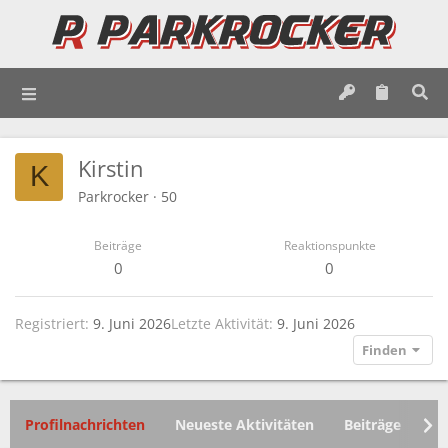
Kirstin
K
Parkrocker
·
50
Beiträge
Reaktionspunkte
0
0
Registriert
9. Juni 2026
Letzte Aktivität
9. Juni 2026
Finden
Profilnachrichten
Neueste Aktivitäten
Beiträge
In