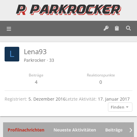
Lena93
L
Parkrocker
·
33
Beiträge
Reaktionspunkte
4
0
Registriert
5. Dezember 2016
Letzte Aktivität
17. Januar 2017
Finden
Profilnachrichten
Neueste Aktivitäten
Beiträge
In