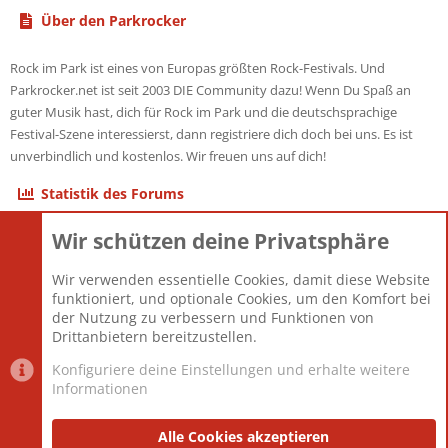
Über den Parkrocker
Rock im Park ist eines von Europas größten Rock-Festivals. Und
Parkrocker.net ist seit 2003 DIE Community dazu! Wenn Du Spaß an
guter Musik hast, dich für Rock im Park und die deutschsprachige
Festival-Szene interessierst, dann registriere dich doch bei uns. Es ist
unverbindlich und kostenlos. Wir freuen uns auf dich!
Statistik des Forums
Wir schützen deine Privatsphäre
Themen
22.121
Beiträge
825.675
Wir verwenden essentielle Cookies, damit diese Website
Mitglieder
12.425
funktioniert, und optionale Cookies, um den Komfort bei
Neuestes Mitglied
Toddster85
der Nutzung zu verbessern und Funktionen von
Drittanbietern bereitzustellen.
Konfiguriere deine Einstellungen und erhalte weitere
Informationen
Datenschutz-Einstellungen
PR Light
Deutsch [Du]
Nutzungsbedingungen
Alle Cookies akzeptieren
Datenschutzerklärung
Impressum