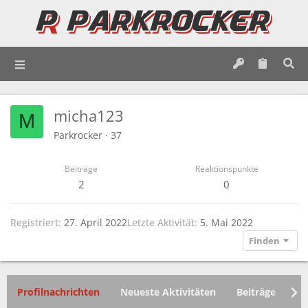
micha123
M
Parkrocker
·
37
Beiträge
Reaktionspunkte
2
0
Registriert
27. April 2022
Letzte Aktivität
5. Mai 2022
Finden
Profilnachrichten
Neueste Aktivitäten
Beiträge
In