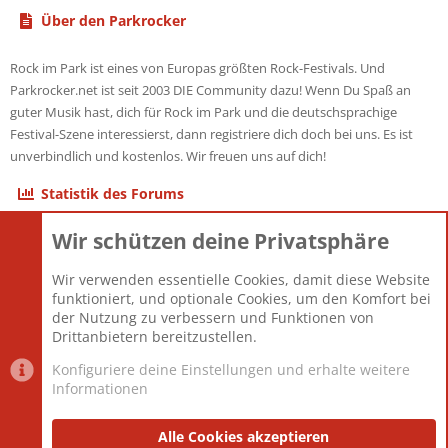
Über den Parkrocker
Rock im Park ist eines von Europas größten Rock-Festivals. Und
Parkrocker.net ist seit 2003 DIE Community dazu! Wenn Du Spaß an
guter Musik hast, dich für Rock im Park und die deutschsprachige
Festival-Szene interessierst, dann registriere dich doch bei uns. Es ist
unverbindlich und kostenlos. Wir freuen uns auf dich!
Statistik des Forums
Wir schützen deine Privatsphäre
Themen
22.121
Beiträge
825.674
Wir verwenden essentielle Cookies, damit diese Website
Mitglieder
12.425
funktioniert, und optionale Cookies, um den Komfort bei
Neuestes Mitglied
Toddster85
der Nutzung zu verbessern und Funktionen von
Drittanbietern bereitzustellen.
Konfiguriere deine Einstellungen und erhalte weitere
Informationen
Datenschutz-Einstellungen
PR Light
Deutsch [Du]
Nutzungsbedingungen
Alle Cookies akzeptieren
Datenschutzerklärung
Impressum