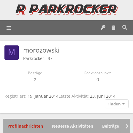
morozowski
M
Parkrocker
·
37
Beiträge
Reaktionspunkte
2
0
Registriert
19. Januar 2014
Letzte Aktivität
23. Juni 2014
Finden
Profilnachrichten
Neueste Aktivitäten
Beiträge
In