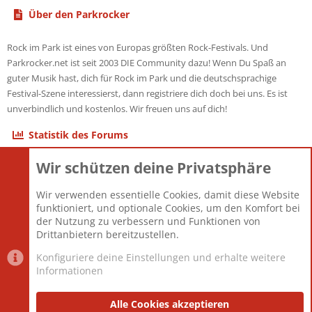
Über den Parkrocker
Rock im Park ist eines von Europas größten Rock-Festivals. Und
Parkrocker.net ist seit 2003 DIE Community dazu! Wenn Du Spaß an
guter Musik hast, dich für Rock im Park und die deutschsprachige
Festival-Szene interessierst, dann registriere dich doch bei uns. Es ist
unverbindlich und kostenlos. Wir freuen uns auf dich!
Statistik des Forums
Wir schützen deine Privatsphäre
Themen
22.121
Beiträge
825.675
Wir verwenden essentielle Cookies, damit diese Website
Mitglieder
12.425
funktioniert, und optionale Cookies, um den Komfort bei
Neuestes Mitglied
Toddster85
der Nutzung zu verbessern und Funktionen von
Drittanbietern bereitzustellen.
Konfiguriere deine Einstellungen und erhalte weitere
Informationen
Datenschutz-Einstellungen
PR Light
Deutsch [Du]
Nutzungsbedingungen
Alle Cookies akzeptieren
Datenschutzerklärung
Impressum