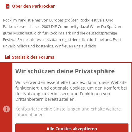
Über den Parkrocker
Rock im Park ist eines von Europas größten Rock-Festivals. Und
Parkrocker.net ist seit 2003 DIE Community dazu! Wenn Du Spaß an
guter Musik hast, dich für Rock im Park und die deutschsprachige
Festival-Szene interessierst, dann registriere dich doch bei uns. Es ist
unverbindlich und kostenlos. Wir freuen uns auf dich!
Statistik des Forums
Wir schützen deine Privatsphäre
Themen
22.121
Beiträge
825.694
Wir verwenden essentielle Cookies, damit diese Website
Mitglieder
12.427
funktioniert, und optionale Cookies, um den Komfort bei
Neuestes Mitglied
Berlin
der Nutzung zu verbessern und Funktionen von
Drittanbietern bereitzustellen.
Konfiguriere deine Einstellungen und erhalte weitere
Informationen
Datenschutz-Einstellungen
PR Light
Deutsch [Du]
Nutzungsbedingungen
Alle Cookies akzeptieren
Datenschutzerklärung
Impressum