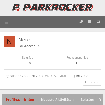
Nero
N
Parkrocker
·
40
Beiträge
Reaktionspunkte
118
0
Registriert
23. April 2007
Letzte Aktivität
11. Juni 2008
Finden
Profilnachrichten
Neueste Aktivitäten
Beiträge
In