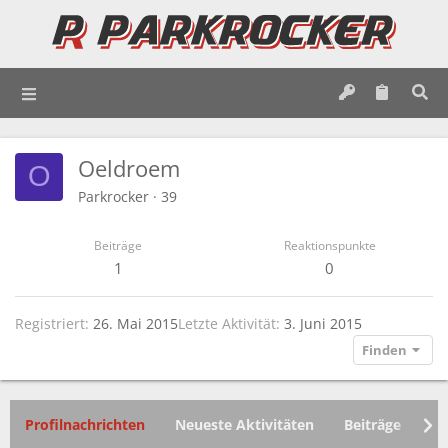
Oeldroem
O
Parkrocker
·
39
Beiträge
Reaktionspunkte
1
0
Registriert
26. Mai 2015
Letzte Aktivität
3. Juni 2015
Finden
Profilnachrichten
Neueste Aktivitäten
Beiträge
In