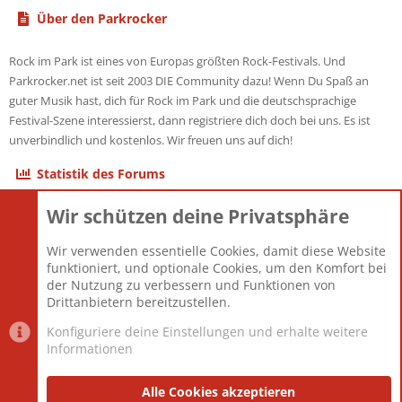
Über den Parkrocker
Rock im Park ist eines von Europas größten Rock-Festivals. Und
Parkrocker.net ist seit 2003 DIE Community dazu! Wenn Du Spaß an
guter Musik hast, dich für Rock im Park und die deutschsprachige
Festival-Szene interessierst, dann registriere dich doch bei uns. Es ist
unverbindlich und kostenlos. Wir freuen uns auf dich!
Statistik des Forums
Wir schützen deine Privatsphäre
Themen
22.121
Beiträge
825.676
Wir verwenden essentielle Cookies, damit diese Website
Mitglieder
12.426
funktioniert, und optionale Cookies, um den Komfort bei
Neuestes Mitglied
nabulamisika
der Nutzung zu verbessern und Funktionen von
Drittanbietern bereitzustellen.
Konfiguriere deine Einstellungen und erhalte weitere
Informationen
Datenschutz-Einstellungen
PR Light
Deutsch [Du]
Nutzungsbedingungen
Alle Cookies akzeptieren
Datenschutzerklärung
Impressum