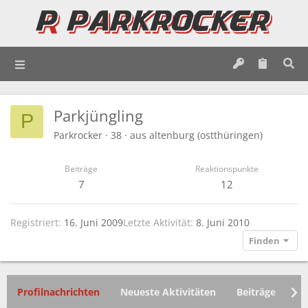
Parkjüngling
P
Parkrocker
·
38
·
aus
altenburg (ostthüringen)
Beiträge
Reaktionspunkte
7
12
Registriert
16. Juni 2009
Letzte Aktivität
8. Juni 2010
Finden
Profilnachrichten
Neueste Aktivitäten
Beiträge
In