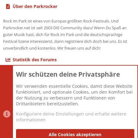
Über den Parkrocker
Rock im Park ist eines von Europas größten Rock-Festivals. Und
Parkrocker.net ist seit 2003 DIE Community dazu! Wenn Du Spaß an
guter Musik hast, dich für Rock im Park und die deutschsprachige
Festival-Szene interessierst, dann registriere dich doch bei uns. Es ist
unverbindlich und kostenlos. Wir freuen uns auf dich!
Statistik des Forums
Wir schützen deine Privatsphäre
Themen
22.121
Beiträge
825.678
Wir verwenden essentielle Cookies, damit diese Website
Mitglieder
12.426
funktioniert, und optionale Cookies, um den Komfort bei
Neuestes Mitglied
nabulamisika
der Nutzung zu verbessern und Funktionen von
Drittanbietern bereitzustellen.
Konfiguriere deine Einstellungen und erhalte weitere
Informationen
Datenschutz-Einstellungen
PR Light
Deutsch [Du]
Nutzungsbedingungen
Alle Cookies akzeptieren
Datenschutzerklärung
Impressum