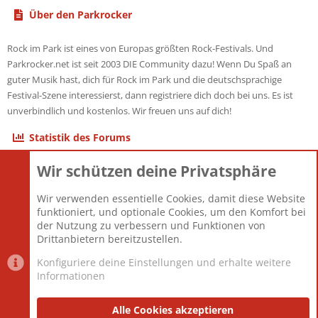
Über den Parkrocker
Rock im Park ist eines von Europas größten Rock-Festivals. Und
Parkrocker.net ist seit 2003 DIE Community dazu! Wenn Du Spaß an
guter Musik hast, dich für Rock im Park und die deutschsprachige
Festival-Szene interessierst, dann registriere dich doch bei uns. Es ist
unverbindlich und kostenlos. Wir freuen uns auf dich!
Statistik des Forums
Wir schützen deine Privatsphäre
Themen
22.120
Beiträge
825.659
Wir verwenden essentielle Cookies, damit diese Website
Mitglieder
12.425
funktioniert, und optionale Cookies, um den Komfort bei
Neuestes Mitglied
Toddster85
der Nutzung zu verbessern und Funktionen von
Drittanbietern bereitzustellen.
Konfiguriere deine Einstellungen und erhalte weitere
Informationen
Datenschutz-Einstellungen
PR Light
Deutsch [Du]
Nutzungsbedingungen
Alle Cookies akzeptieren
Datenschutzerklärung
Impressum