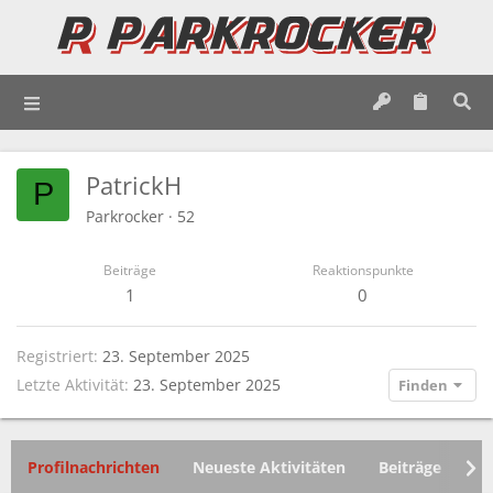
PatrickH
P
Parkrocker
·
52
Beiträge
Reaktionspunkte
1
0
Registriert
23. September 2025
Letzte Aktivität
23. September 2025
Finden
Profilnachrichten
Neueste Aktivitäten
Beiträge
In