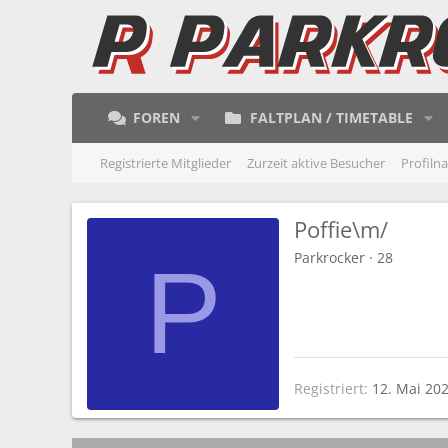
FOREN
FALTPLAN / TIMETABLE
Registrierte Mitglieder
Zurzeit aktive Besucher
Profiln
Poffie\m/
Parkrocker
·
28
P
Registriert
12. Mai 20