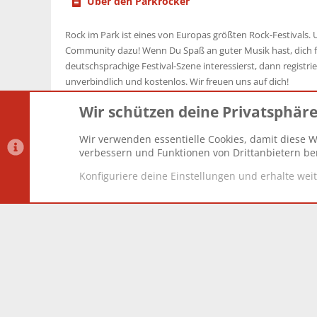
Über den Parkrocker
Rock im Park ist eines von Europas größten Rock-Festivals. U
Community dazu! Wenn Du Spaß an guter Musik hast, dich f
deutschsprachige Festival-Szene interessierst, dann registrier
unverbindlich und kostenlos. Wir freuen uns auf dich!
Wir schützen deine Privatsphär
Wir verwenden essentielle Cookies, damit diese W
Datenschutz-Einstellungen
PR Light
Deutsch [Du]
verbessern und Funktionen von Drittanbietern ber
Konfiguriere deine Einstellungen und erhalte wei
®
Community platform by XenForo
© 2010-2025 XenForo Lt