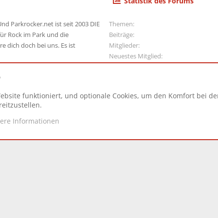
Statistik des Forums
nd Parkrocker.net ist seit 2003 DIE
Themen
ür Rock im Park und die
Beiträge
e dich doch bei uns. Es ist
Mitglieder
Neuestes Mitglied
e
ebsite funktioniert, und optionale Cookies, um den Komfort bei d
N
eitzustellen.
tere Informationen
d.
|
Style and add-ons by ThemeHouse