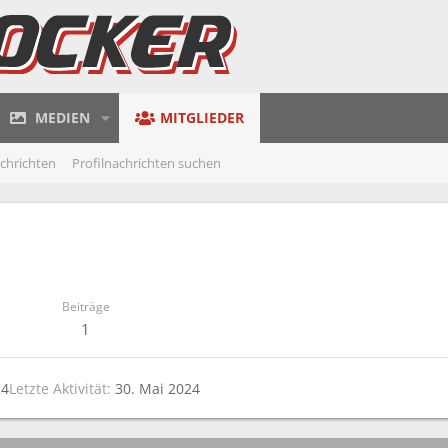
MEDIEN
MITGLIEDER
achrichten
Profilnachrichten suchen
Beiträge
1
24
Letzte Aktivität
30. Mai 2024