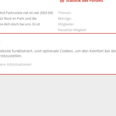
Statistik des Forums
nd Parkrocker.net ist seit 2003 DIE
Themen
ür Rock im Park und die
Beiträge
e dich doch bei uns. Es ist
Mitglieder
Neuestes Mitglied
e
ebsite funktioniert, und optionale Cookies, um den Komfort bei d
N
eitzustellen.
tere Informationen
d.
|
Style and add-ons by ThemeHouse