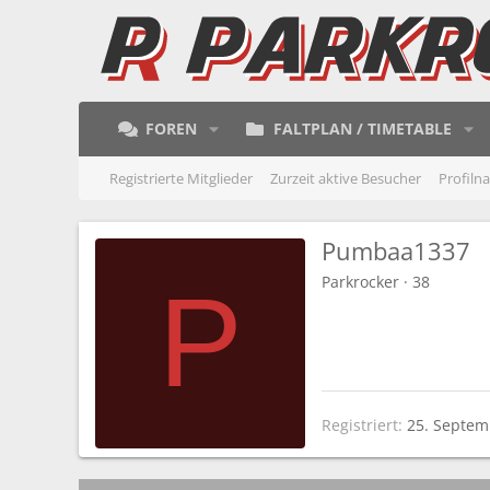
FOREN
FALTPLAN / TIMETABLE
Registrierte Mitglieder
Zurzeit aktive Besucher
Profiln
Pumbaa1337
Parkrocker
·
38
P
Registriert
25. Septem