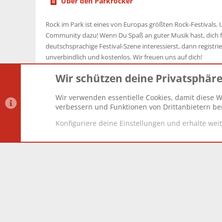
Über den Parkrocker
Rock im Park ist eines von Europas größten Rock-Festivals. U
Community dazu! Wenn Du Spaß an guter Musik hast, dich f
deutschsprachige Festival-Szene interessierst, dann registrier
unverbindlich und kostenlos. Wir freuen uns auf dich!
Wir schützen deine Privatsphär
Wir verwenden essentielle Cookies, damit diese W
Datenschutz-Einstellungen
PR Light
Deutsch [Du]
verbessern und Funktionen von Drittanbietern ber
Konfiguriere deine Einstellungen und erhalte wei
®
Community platform by XenForo
© 2010-2025 XenForo Lt