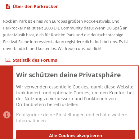
Über den Parkrocker
Rock im Park ist eines von Europas größten Rock-Festivals. Und
Parkrocker.net ist seit 2003 DIE Community dazu! Wenn Du Spaß an
guter Musik hast, dich für Rock im Park und die deutschsprachige
Festival-Szene interessierst, dann registriere dich doch bei uns. Es ist
unverbindlich und kostenlos. Wir freuen uns auf dich!
Statistik des Forums
Wir schützen deine Privatsphäre
Themen
22.123
Beiträge
825.708
Wir verwenden essentielle Cookies, damit diese Website
Mitglieder
12.427
funktioniert, und optionale Cookies, um den Komfort bei
Neuestes Mitglied
Berlin
der Nutzung zu verbessern und Funktionen von
Drittanbietern bereitzustellen.
Konfiguriere deine Einstellungen und erhalte weitere
Informationen
Datenschutz-Einstellungen
PR Light
Deutsch [Du]
Nutzungsbedingungen
Alle Cookies akzeptieren
Datenschutzerklärung
Impressum