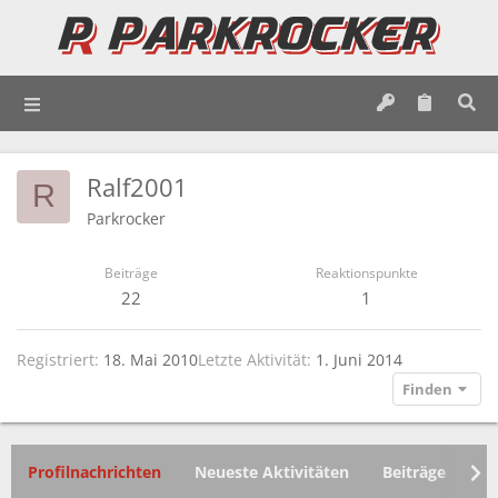
Ralf2001
R
Parkrocker
Beiträge
Reaktionspunkte
22
1
Registriert
18. Mai 2010
Letzte Aktivität
1. Juni 2014
Finden
Profilnachrichten
Neueste Aktivitäten
Beiträge
In