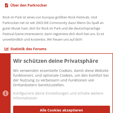
Über den Parkrocker
Rock im Park ist eines von Europas größten Rock-Festivals. Und
Parkrocker.net ist seit 2003 DIE Community dazu! Wenn Du Spaß an
guter Musik hast, dich für Rock im Park und die deutschsprachige
Festival-Szene interessierst, dann registriere dich doch bei uns. Es ist
unverbindlich und kostenlos. Wir freuen uns auf dich!
Statistik des Forums
Wir schützen deine Privatsphäre
Themen
22.121
Beiträge
825.694
Wir verwenden essentielle Cookies, damit diese Website
Mitglieder
12.427
funktioniert, und optionale Cookies, um den Komfort bei
Neuestes Mitglied
Berlin
der Nutzung zu verbessern und Funktionen von
Drittanbietern bereitzustellen.
Konfiguriere deine Einstellungen und erhalte weitere
Informationen
Datenschutz-Einstellungen
PR Light
Deutsch [Du]
Nutzungsbedingungen
Alle Cookies akzeptieren
Datenschutzerklärung
Impressum