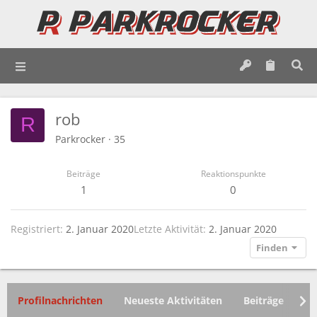
rob
R
Parkrocker
·
35
Beiträge
Reaktionspunkte
1
0
Registriert
2. Januar 2020
Letzte Aktivität
2. Januar 2020
Finden
Profilnachrichten
Neueste Aktivitäten
Beiträge
In