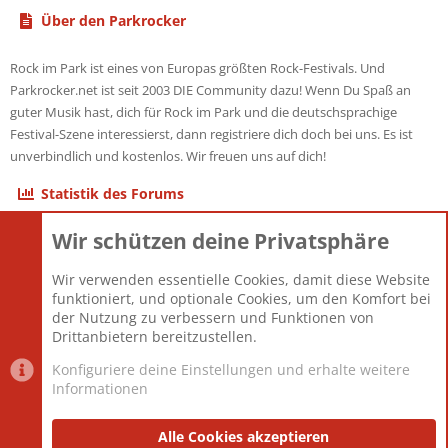
Über den Parkrocker
Rock im Park ist eines von Europas größten Rock-Festivals. Und
Parkrocker.net ist seit 2003 DIE Community dazu! Wenn Du Spaß an
guter Musik hast, dich für Rock im Park und die deutschsprachige
Festival-Szene interessierst, dann registriere dich doch bei uns. Es ist
unverbindlich und kostenlos. Wir freuen uns auf dich!
Statistik des Forums
Wir schützen deine Privatsphäre
Themen
22.121
Beiträge
825.681
Wir verwenden essentielle Cookies, damit diese Website
Mitglieder
12.427
funktioniert, und optionale Cookies, um den Komfort bei
Neuestes Mitglied
Berlin
der Nutzung zu verbessern und Funktionen von
Drittanbietern bereitzustellen.
Konfiguriere deine Einstellungen und erhalte weitere
Informationen
Datenschutz-Einstellungen
PR Light
Deutsch [Du]
Nutzungsbedingungen
Alle Cookies akzeptieren
Datenschutzerklärung
Impressum