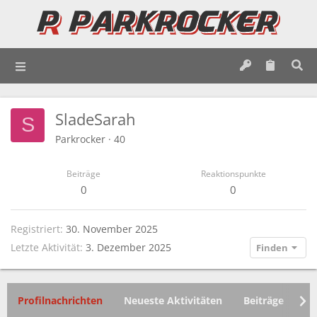
SladeSarah
S
Parkrocker
·
40
Beiträge
Reaktionspunkte
0
0
Registriert
30. November 2025
Letzte Aktivität
3. Dezember 2025
Finden
Profilnachrichten
Neueste Aktivitäten
Beiträge
In