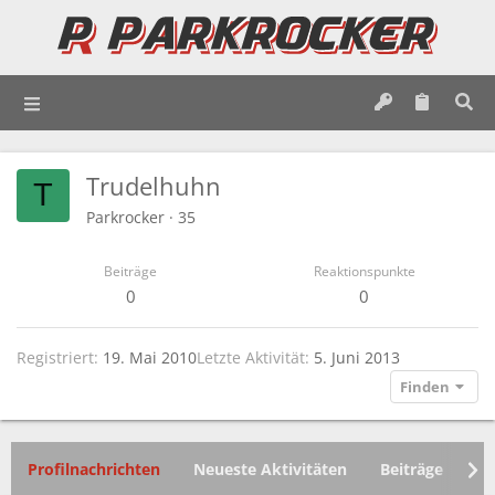
Trudelhuhn
T
Parkrocker
·
35
Beiträge
Reaktionspunkte
0
0
Registriert
19. Mai 2010
Letzte Aktivität
5. Juni 2013
Finden
Profilnachrichten
Neueste Aktivitäten
Beiträge
In