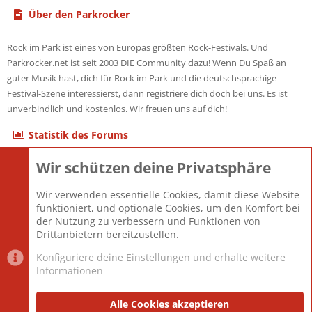
Über den Parkrocker
Rock im Park ist eines von Europas größten Rock-Festivals. Und
Parkrocker.net ist seit 2003 DIE Community dazu! Wenn Du Spaß an
guter Musik hast, dich für Rock im Park und die deutschsprachige
Festival-Szene interessierst, dann registriere dich doch bei uns. Es ist
unverbindlich und kostenlos. Wir freuen uns auf dich!
Statistik des Forums
Wir schützen deine Privatsphäre
Themen
22.121
Beiträge
825.675
Wir verwenden essentielle Cookies, damit diese Website
Mitglieder
12.425
funktioniert, und optionale Cookies, um den Komfort bei
Neuestes Mitglied
Toddster85
der Nutzung zu verbessern und Funktionen von
Drittanbietern bereitzustellen.
Konfiguriere deine Einstellungen und erhalte weitere
Informationen
Datenschutz-Einstellungen
PR Light
Deutsch [Du]
Nutzungsbedingungen
Alle Cookies akzeptieren
Datenschutzerklärung
Impressum