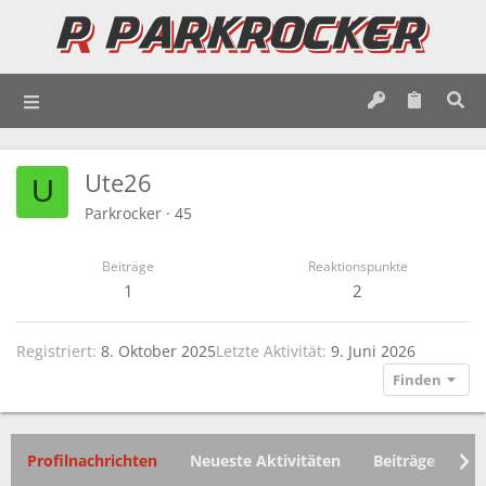
Ute26
U
Parkrocker
·
45
Beiträge
Reaktionspunkte
1
2
Registriert
8. Oktober 2025
Letzte Aktivität
9. Juni 2026
Finden
Profilnachrichten
Neueste Aktivitäten
Beiträge
In