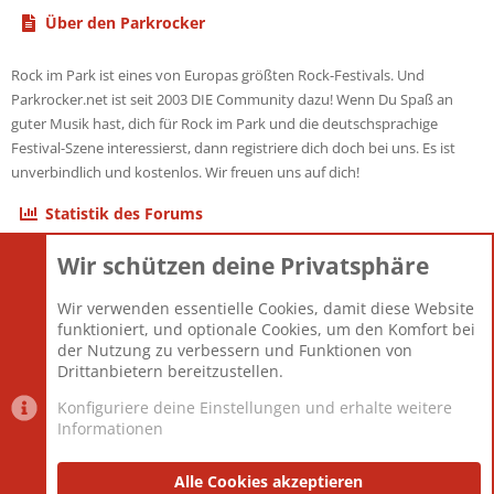
Über den Parkrocker
Rock im Park ist eines von Europas größten Rock-Festivals. Und
Parkrocker.net ist seit 2003 DIE Community dazu! Wenn Du Spaß an
guter Musik hast, dich für Rock im Park und die deutschsprachige
Festival-Szene interessierst, dann registriere dich doch bei uns. Es ist
unverbindlich und kostenlos. Wir freuen uns auf dich!
Statistik des Forums
Wir schützen deine Privatsphäre
Themen
22.121
Beiträge
825.694
Wir verwenden essentielle Cookies, damit diese Website
Mitglieder
12.427
funktioniert, und optionale Cookies, um den Komfort bei
Neuestes Mitglied
Berlin
der Nutzung zu verbessern und Funktionen von
Drittanbietern bereitzustellen.
Konfiguriere deine Einstellungen und erhalte weitere
Informationen
Datenschutz-Einstellungen
PR Light
Deutsch [Du]
Nutzungsbedingungen
Alle Cookies akzeptieren
Datenschutzerklärung
Impressum