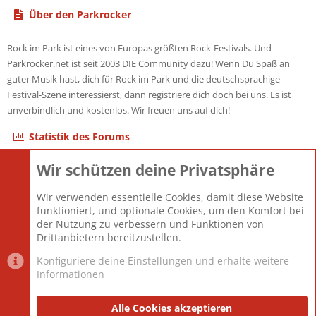
Über den Parkrocker
Rock im Park ist eines von Europas größten Rock-Festivals. Und
Parkrocker.net ist seit 2003 DIE Community dazu! Wenn Du Spaß an
guter Musik hast, dich für Rock im Park und die deutschsprachige
Festival-Szene interessierst, dann registriere dich doch bei uns. Es ist
unverbindlich und kostenlos. Wir freuen uns auf dich!
Statistik des Forums
Wir schützen deine Privatsphäre
Themen
22.120
Beiträge
825.667
Wir verwenden essentielle Cookies, damit diese Website
Mitglieder
12.425
funktioniert, und optionale Cookies, um den Komfort bei
Neuestes Mitglied
Toddster85
der Nutzung zu verbessern und Funktionen von
Drittanbietern bereitzustellen.
Konfiguriere deine Einstellungen und erhalte weitere
Informationen
Datenschutz-Einstellungen
PR Light
Deutsch [Du]
Nutzungsbedingungen
Alle Cookies akzeptieren
Datenschutzerklärung
Impressum