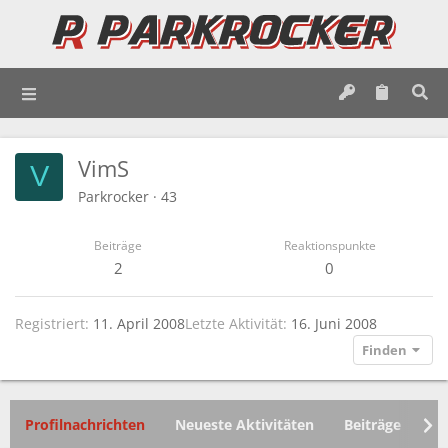
VimS
V
Parkrocker
·
43
Beiträge
Reaktionspunkte
2
0
Registriert
11. April 2008
Letzte Aktivität
16. Juni 2008
Finden
Profilnachrichten
Neueste Aktivitäten
Beiträge
In