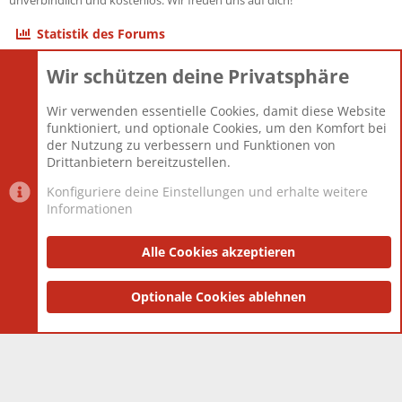
unverbindlich und kostenlos. Wir freuen uns auf dich!
Statistik des Forums
Wir schützen deine Privatsphäre
Themen
22.123
Beiträge
825.722
Wir verwenden essentielle Cookies, damit diese Website
Mitglieder
12.427
funktioniert, und optionale Cookies, um den Komfort bei
Neuestes Mitglied
Berlin
der Nutzung zu verbessern und Funktionen von
Drittanbietern bereitzustellen.
Konfiguriere deine Einstellungen und erhalte weitere
Informationen
Datenschutz-Einstellungen
PR Light
Deutsch [Du]
Nutzungsbedingungen
Alle Cookies akzeptieren
Datenschutzerklärung
Impressum
®
Community platform by XenForo
Optionale Cookies ablehnen
© 2010-2025 XenForo Ltd.
|
Style
and add-ons by ThemeHouse