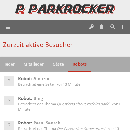
Zurzeit aktive Besucher
Jeder
Mitglieder
Gäste
Robots
Robot:
Amazon
Betrachtet eine Seite
vor 13 Minuten
Robot:
Bing
Betrachtet das Thema
Questions about rock im park!
vor 13
Minuten
Robot:
Petal Search
Betrachtet das Thema
Der Parkrocker-Songcontest
vor 13