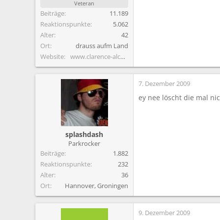
Veteran
Beiträge
11.189
Reaktionspunkte
5.062
Alter
42
Ort
drauss aufm Land
Website
www.clarence-alcoholics.de.vu
7. Dezember 2009
ey nee löscht die mal ni
splashdash
Parkrocker
Beiträge
1.882
Reaktionspunkte
232
Alter
36
Ort
Hannover, Groningen
9. Dezember 2009