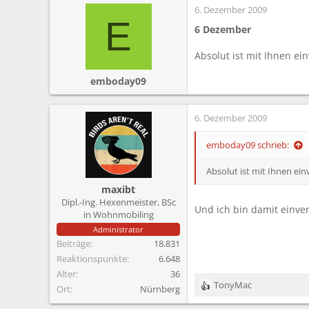
6. Dezember 2009
E
6 Dezember
Absolut ist mit Ihnen ei
emboday09
6. Dezember 2009
emboday09 schrieb:
Absolut ist mit Ihnen ein
maxibt
Dipl.-Ing. Hexenmeister, BSc
Und ich bin damit einve
in Wohnmobiling
Administrator
Beiträge
18.831
Reaktionspunkte
6.648
Alter
36
TonyMac
Ort
Nürnberg
R
e