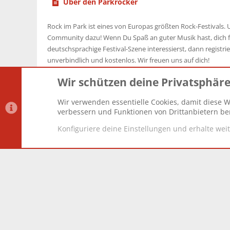
Über den Parkrocker
Rock im Park ist eines von Europas größten Rock-Festivals. U
Community dazu! Wenn Du Spaß an guter Musik hast, dich f
deutschsprachige Festival-Szene interessierst, dann registrier
unverbindlich und kostenlos. Wir freuen uns auf dich!
Wir schützen deine Privatsphär
Wir verwenden essentielle Cookies, damit diese W
Datenschutz-Einstellungen
PR Light
Deutsch [Du]
verbessern und Funktionen von Drittanbietern ber
Konfiguriere deine Einstellungen und erhalte wei
®
Community platform by XenForo
© 2010-2025 XenForo Lt