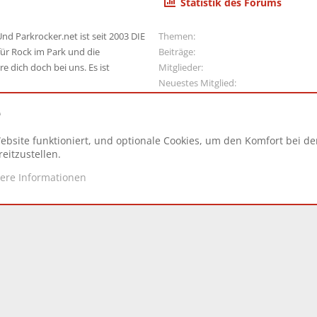
Statistik des Forums
nd Parkrocker.net ist seit 2003 DIE
Themen
ür Rock im Park und die
Beiträge
e dich doch bei uns. Es ist
Mitglieder
Neuestes Mitglied
e
ebsite funktioniert, und optionale Cookies, um den Komfort bei d
N
eitzustellen.
tere Informationen
d.
|
Style and add-ons by ThemeHouse