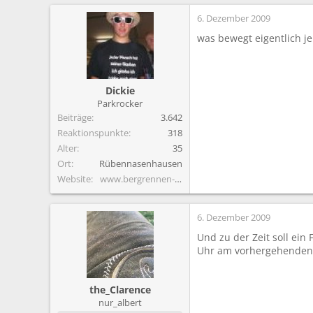
a
6. Dezember 2009
k
t
was bewegt eigentlich j
i
o
n
e
Dickie
n
Parkrocker
:
Beiträge
3.642
Reaktionspunkte
318
Alter
35
Ort
Rübennasenhausen
Website
www.bergrennen-unterfranken.de
6. Dezember 2009
Und zu der Zeit soll ein
Uhr am vorhergehenden A
the_Clarence
nur_albert