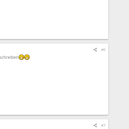
#6
 schreiben
#7