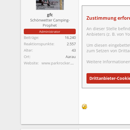
m
gfc
Zustimmung erford
Schönwetter Camping-
Prophet
An dieser Stelle befin
Administrator
Anbieters (z. B. von 
Beiträge
16.240
Reaktionspunkte
2.557
Um diesen eingebette
Alter
43
zum Setzen von Dritta
Ort
Aarau
Weitere Informationen
Website
www.parkrocker.net
Drittanbieter-Cooki