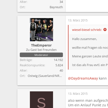
Alter
34
Ort
Bayreuth
13. März 2015
wiesel-biesel schrieb:
Hallo zusammen,
TheEmperor
wollte mal Fragen ob noch
Zu Gast bei Freunden
Moderator
Meine ganzen Leute sind 
Beiträge
14.192
Ist das als Frau evtl. ein
Reaktionspunkte
5.824
Alter
40
Ort
Ostwig (Sauerland/NRW)
@DaydreamsAway
kann 
13. März 2015
S
also wenn man aufgeschl
Um ein Anlauf Punkt zu