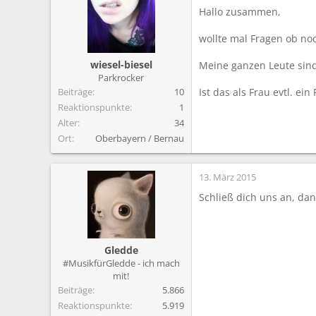
m
Hallo zusammen,
wollte mal Fragen ob noc
wiesel-biesel
Meine ganzen Leute sind 
Parkrocker
Beiträge
10
Ist das als Frau evtl. ei
Reaktionspunkte
1
Alter
34
Ort
Oberbayern / Bernau
13. März 2015
Schließ dich uns an, dan
Gledde
#MusikfürGledde - ich mach
mit!
Beiträge
5.866
Reaktionspunkte
5.919