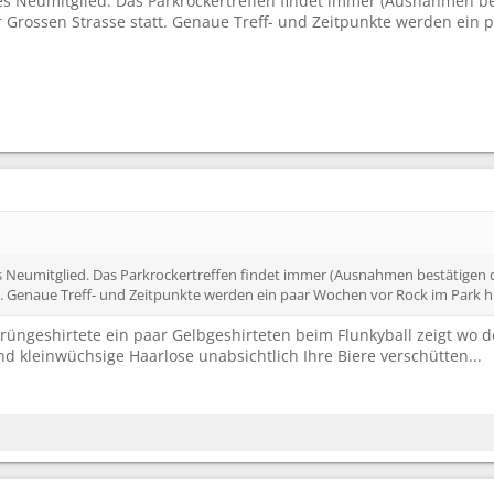
ebes Neumitglied. Das Parkrockertreffen findet immer (Ausnahmen 
er Grossen Strasse statt. Genaue Treff- und Zeitpunkte werden ein
bes Neumitglied. Das Parkrockertreffen findet immer (Ausnahmen bestätigen
t. Genaue Treff- und Zeitpunkte werden ein paar Wochen vor Rock im Park hi
rüngeshirtete ein paar Gelbgeshirteten beim Flunkyball zeigt wo
und kleinwüchsige Haarlose unabsichtlich Ihre Biere verschütten...