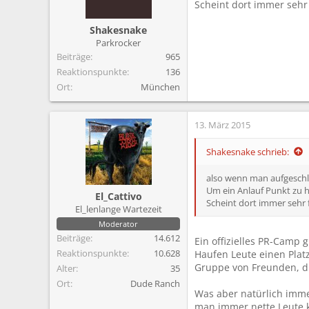
Scheint dort immer sehr
Shakesnake
Parkrocker
Beiträge
965
Reaktionspunkte
136
Ort
München
13. März 2015
Shakesnake schrieb:
also wenn man aufgeschl
Um ein Anlauf Punkt zu 
El_Cattivo
Scheint dort immer sehr 
El_lenlange Wartezeit
Moderator
Beiträge
14.612
Ein offizielles PR-Camp 
Reaktionspunkte
10.628
Haufen Leute einen Platz
Gruppe von Freunden, di
Alter
35
Ort
Dude Ranch
Was aber natürlich imme
man immer nette Leute 