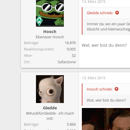
13. März 2015
k
t
i
Gledde schrieb:
o
n
Immer da, wo ein paar Gr
e
Absicht und kleinwüchsige
Hooch
n
Ebenezer Hooch
:
Beiträge
16.876
Wat, wer bist du denn?
Reaktionspunkte
9.005
Alter
32
Ort
Safarizone
13. März 2015
Hooch schrieb:
Wat, wer bist du denn?
Gledde
#MusikfürGledde - ich mach
mit!
Beiträge
5.866