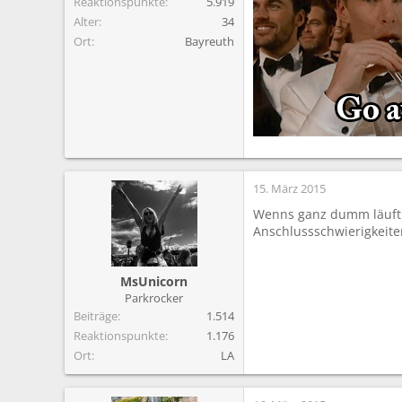
Reaktionspunkte
5.919
Alter
34
Ort
Bayreuth
15. März 2015
Wenns ganz dumm läuft w
Anschlussschwierigkeiten
MsUnicorn
Parkrocker
Beiträge
1.514
Reaktionspunkte
1.176
Ort
LA