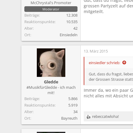
Gut, dass du fragst, li
McChrystal's Promoter
grossen Partyzelt auf d
Moderator
mitgeteilt.
Beiträge
12.308
Reaktionspunkte
10.535
Alter
42
Ort
Einsiedeln
13. März 2015
einsiedler schrieb:
Gut, dass du fragst, lie
der Grossen Strasse stat
Gledde
#MusikfürGledde - ich mach
Immer da, wo ein paar G
mit!
nicht alles mit Absicht 
Beiträge
5.866
Reaktionspunkte
5.919
Alter
34
rebeccatwloha!
Ort
Bayreuth
R
e
a