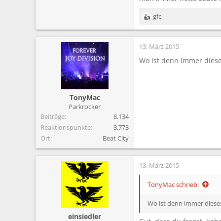
gfc
R
e
a
13. März 2015
k
t
Wo ist denn immer dies
i
o
n
e
TonyMac
n
Parkrocker
:
Beiträge
8.134
Reaktionspunkte
3.773
Ort
Beat City
13. März 2015
TonyMac schrieb:
Wo ist denn immer diese
einsiedler