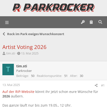
Rock im Park ewiges Wunschkonzert
Artist Voting 2026
E
E
tim.sti
13. Mai 2025
r
r
s
s
t
tim.sti
t
T
e
e
Parkrocker
l
l
Beiträge
50
Reaktionspunkte
51
Alter
30
l
l
e
t
13. Mai 2025
#1
r
a
Auf der RiP-Website
könnt ihr jetzt schon eure Wünsche für
m
2026
äußern.
Das ganze läuft nur bis zum 19.05., 12 Uhr.