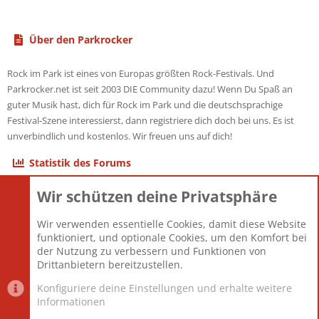
Über den Parkrocker
Rock im Park ist eines von Europas größten Rock-Festivals. Und
Parkrocker.net ist seit 2003 DIE Community dazu! Wenn Du Spaß an
guter Musik hast, dich für Rock im Park und die deutschsprachige
Festival-Szene interessierst, dann registriere dich doch bei uns. Es ist
unverbindlich und kostenlos. Wir freuen uns auf dich!
Statistik des Forums
Wir schützen deine Privatsphäre
Themen
22.121
Beiträge
825.694
Wir verwenden essentielle Cookies, damit diese Website
Mitglieder
12.427
funktioniert, und optionale Cookies, um den Komfort bei
Neuestes Mitglied
Berlin
der Nutzung zu verbessern und Funktionen von
Drittanbietern bereitzustellen.
Konfiguriere deine Einstellungen und erhalte weitere
Informationen
Datenschutz-Einstellungen
PR Light
Deutsch [Du]